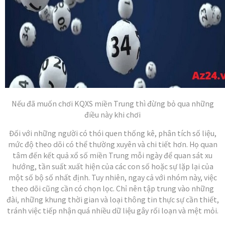
Nếu đã muốn chơi KQXS miền Trung thì đừng bỏ qua những
điều này khi chơi
Đối với những người có thói quen thống kê, phân tích số liệu,
mức độ theo dõi có thể thường xuyên và chi tiết hơn. Họ quan
tâm đến kết quả xổ số miền Trung mỗi ngày để quan sát xu
hướng, tần suất xuất hiện của các con số hoặc sự lặp lại của
một số bộ số nhất định. Tuy nhiên, ngay cả với nhóm này, việc
theo dõi cũng cần có chọn lọc. Chỉ nên tập trung vào những
đài, những khung thời gian và loại thông tin thực sự cần thiết,
tránh việc tiếp nhận quá nhiều dữ liệu gây rối loạn và mệt mỏi.