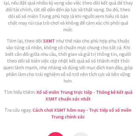
lại, nếu đặt quá nhiều kỳ vọng vào việc theo dõi kết quả để thay
đổi tài chính, rất dễ dẫn đến áp lực và thất vọng. Do đó, theo
dõi xổ số miền Trung phù hợp là khi người xem hiểu rõ bản
chất may rủi của trò chơi và không để cảm xúc chi phối quá
mức.
Tóm lại, theo dõi
SXMT
như thế nào cho phù hợp phụ thuộc
vào từng cá nhân, không có chuẩn mực chung cho tất cả. Khi
biết cân đối giữa nhu cầu, thời gian và giá trị thông tin, người
theo dõi sẽ biến việc cập nhật kết quả xổ số thành một thói
quen lành mạnh, nhẹ nhàng và đúng với mục đích ban đầu, góp
phần làm cho trải nghiệm xổ số trở nên tích cực và bền vững
hơn.
Tìm hiểu thêm:
Xổ số miền Trung trực tiếp - Thống kê kết quả
XSMT chuẩn xác nhất
Tra cứu ngay:
Cách chơi XSMT hôm nay - Trực tiếp xổ số miền
Trung chính xác