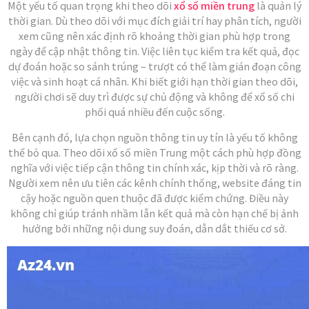
Một yếu tố quan trọng khi theo dõi
xổ số miền trung
là quản lý
thời gian. Dù theo dõi với mục đích giải trí hay phân tích, người
xem cũng nên xác định rõ khoảng thời gian phù hợp trong
ngày để cập nhật thông tin. Việc liên tục kiểm tra kết quả, đọc
dự đoán hoặc so sánh trúng – trượt có thể làm gián đoạn công
việc và sinh hoạt cá nhân. Khi biết giới hạn thời gian theo dõi,
người chơi sẽ duy trì được sự chủ động và không để xổ số chi
phối quá nhiều đến cuộc sống.
Bên cạnh đó, lựa chọn nguồn thông tin uy tín là yếu tố không
thể bỏ qua. Theo dõi xổ số miền Trung một cách phù hợp đồng
nghĩa với việc tiếp cận thông tin chính xác, kịp thời và rõ ràng.
Người xem nên ưu tiên các kênh chính thống, website đáng tin
cậy hoặc nguồn quen thuộc đã được kiểm chứng. Điều này
không chỉ giúp tránh nhầm lẫn kết quả mà còn hạn chế bị ảnh
hưởng bởi những nội dung suy đoán, dẫn dắt thiếu cơ sở.