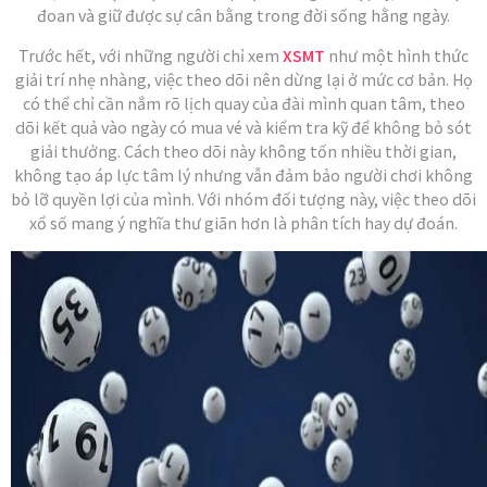
đoan và giữ được sự cân bằng trong đời sống hằng ngày.
Trước hết, với những người chỉ xem
XSMT
như một hình thức
giải trí nhẹ nhàng, việc theo dõi nên dừng lại ở mức cơ bản. Họ
có thể chỉ cần nắm rõ lịch quay của đài mình quan tâm, theo
dõi kết quả vào ngày có mua vé và kiểm tra kỹ để không bỏ sót
giải thưởng. Cách theo dõi này không tốn nhiều thời gian,
không tạo áp lực tâm lý nhưng vẫn đảm bảo người chơi không
bỏ lỡ quyền lợi của mình. Với nhóm đối tượng này, việc theo dõi
xổ số mang ý nghĩa thư giãn hơn là phân tích hay dự đoán.