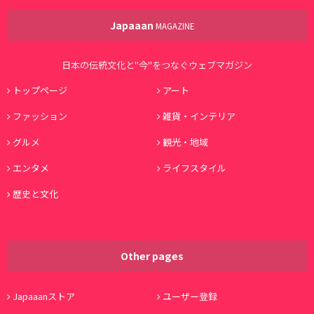
Japaaan
MAGAZINE
日本の伝統文化と"今"をつなぐウェブマガジン
トップページ
アート
ファッション
雑貨・インテリア
グルメ
観光・地域
エンタメ
ライフスタイル
歴史と文化
Other pages
Japaaanストア
ユーザー登録