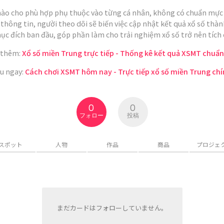
ào cho phù hợp phụ thuộc vào từng cá nhân, không có chuẩn mực c
rị thông tin, người theo dõi sẽ biến việc cập nhật kết quả xổ số t
ục đích ban đầu, góp phần làm cho trải nghiệm xổ số trở nên tích 
 thêm:
Xổ số miền Trung trực tiếp - Thống kê kết quả XSMT chuẩn
u ngay:
Cách chơi XSMT hôm nay - Trực tiếp xổ số miền Trung chí
0
0
フォロー
投稿
スポット
人物
作品
商品
プロジェ
まだカードはフォローしていません。