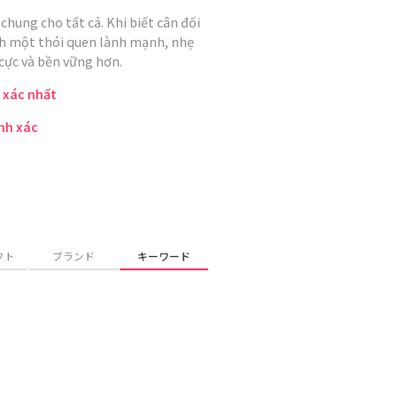
hung cho tất cả. Khi biết cân đối
hành một thói quen lành mạnh, nhẹ
cực và bền vững hơn.
 xác nhất
nh xác
クト
ブランド
キーワード