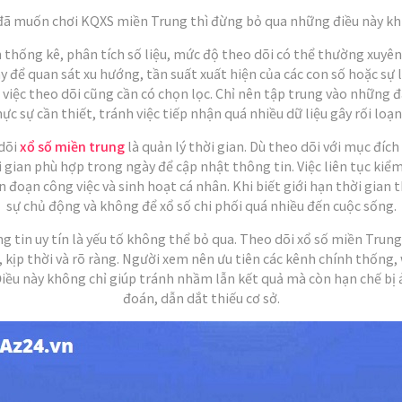
đã muốn chơi KQXS miền Trung thì đừng bỏ qua những điều này khi
 thống kê, phân tích số liệu, mức độ theo dõi có thể thường xuyên
 để quan sát xu hướng, tần suất xuất hiện của các con số hoặc sự l
 việc theo dõi cũng cần có chọn lọc. Chỉ nên tập trung vào những đ
ực sự cần thiết, tránh việc tiếp nhận quá nhiều dữ liệu gây rối loạ
 dõi
xổ số miền trung
là quản lý thời gian. Dù theo dõi với mục đích
 gian phù hợp trong ngày để cập nhật thông tin. Việc liên tục kiểm
 đoạn công việc và sinh hoạt cá nhân. Khi biết giới hạn thời gian t
sự chủ động và không để xổ số chi phối quá nhiều đến cuộc sống.
g tin uy tín là yếu tố không thể bỏ qua. Theo dõi xổ số miền Trun
c, kịp thời và rõ ràng. Người xem nên ưu tiên các kênh chính thống
iều này không chỉ giúp tránh nhầm lẫn kết quả mà còn hạn chế bị
đoán, dẫn dắt thiếu cơ sở.