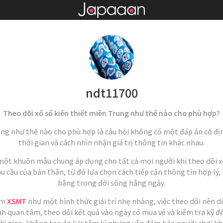
ndt11700
Theo dõi xổ số kiến thiết miền Trung như thế nào cho phù hợp?
ung như thế nào cho phù hợp là câu hỏi không có một đáp án cố địn
thời gian và cách nhìn nhận giá trị thông tin khác nhau.
 một khuôn mẫu chung áp dụng cho tất cả mọi người khi theo dõi x
u cầu của bản thân, từ đó lựa chọn cách tiếp cận thông tin hợp lý,
bằng trong đời sống hằng ngày.
em
XSMT
như một hình thức giải trí nhẹ nhàng, việc theo dõi nên dừ
nh quan tâm, theo dõi kết quả vào ngày có mua vé và kiểm tra kỹ đ
ời gian, không tạo áp lực tâm lý nhưng vẫn đảm bảo người chơi khô