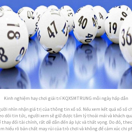
Kinh nghiệm hay chơi giải trí KQXSMTRUNG mỗi ngày hấp dẫn
ười nhìn nhận giá trị của thông tin xổ số. Nếu xem kết quả xổ số c
eo dõi tin tức, người xem sẽ giữ được tâm lý thoải mái và khách qu
 thay đổi tài chính, rất dễ dẫn đến áp lực và thất vọng. Do đó, th
em hiểu rõ bản chất may rủi của trò chơi và không để cảm xúc chi p