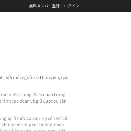
無料メンバー登録
ログイン
h, bởi mỗi người có thói quen, quỹ
ổ số miền Trung. Điều quan trọng
 tránh cực đoan và giữ được sự cân
ng lại ở mức cơ bản. Họ có thể chỉ
ể không bỏ sót giải thưởng. Cách
ng bỏ lỡ quyền lợi của mình. Với