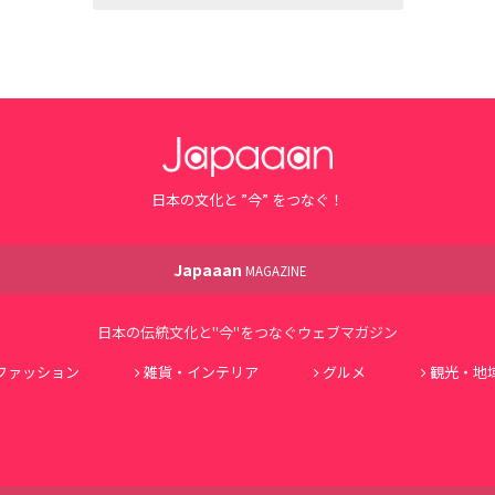
日本の文化と ”今” をつなぐ！
Japaaan
MAGAZINE
日本の伝統文化と"今"をつなぐウェブマガジン
ファッション
雑貨・インテリア
グルメ
観光・地