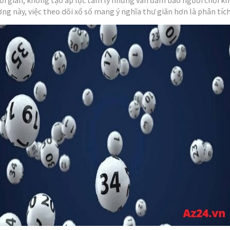
g này, việc theo dõi xổ số mang ý nghĩa thư giãn hơn là phân tíc