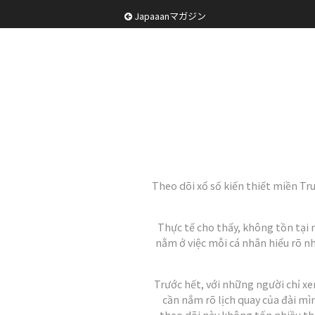
Japaaanマガジン
Theo dõi xổ số kiến thiết miền Tr
Thực tế cho thấy, không tồn tại
nằm ở việc mỗi cá nhân hiểu rõ nh
Trước hết, với những người chỉ x
cần nắm rõ lịch quay của đài mì
theo dõi này không tốn nhiều th