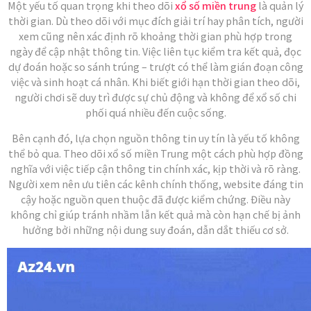
Một yếu tố quan trọng khi theo dõi
xổ số miền trung
là quản lý
thời gian. Dù theo dõi với mục đích giải trí hay phân tích, người
xem cũng nên xác định rõ khoảng thời gian phù hợp trong
ngày để cập nhật thông tin. Việc liên tục kiểm tra kết quả, đọc
dự đoán hoặc so sánh trúng – trượt có thể làm gián đoạn công
việc và sinh hoạt cá nhân. Khi biết giới hạn thời gian theo dõi,
người chơi sẽ duy trì được sự chủ động và không để xổ số chi
phối quá nhiều đến cuộc sống.
Bên cạnh đó, lựa chọn nguồn thông tin uy tín là yếu tố không
thể bỏ qua. Theo dõi xổ số miền Trung một cách phù hợp đồng
nghĩa với việc tiếp cận thông tin chính xác, kịp thời và rõ ràng.
Người xem nên ưu tiên các kênh chính thống, website đáng tin
cậy hoặc nguồn quen thuộc đã được kiểm chứng. Điều này
không chỉ giúp tránh nhầm lẫn kết quả mà còn hạn chế bị ảnh
hưởng bởi những nội dung suy đoán, dẫn dắt thiếu cơ sở.