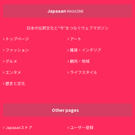
Japaaan
MAGAZINE
日本の伝統文化と"今"をつなぐウェブマガジン
トップページ
アート
ファッション
雑貨・インテリア
グルメ
観光・地域
エンタメ
ライフスタイル
歴史と文化
Other pages
Japaaanストア
ユーザー登録