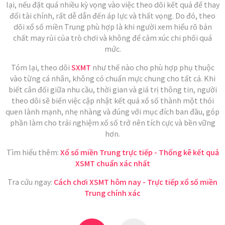
lại, nếu đặt quá nhiều kỳ vọng vào việc theo dõi kết quả để thay
đổi tài chính, rất dễ dẫn đến áp lực và thất vọng. Do đó, theo
dõi xổ số miền Trung phù hợp là khi người xem hiểu rõ bản
chất may rủi của trò chơi và không để cảm xúc chi phối quá
mức.
Tóm lại, theo dõi
SXMT
như thế nào cho phù hợp phụ thuộc
vào từng cá nhân, không có chuẩn mực chung cho tất cả. Khi
biết cân đối giữa nhu cầu, thời gian và giá trị thông tin, người
theo dõi sẽ biến việc cập nhật kết quả xổ số thành một thói
quen lành mạnh, nhẹ nhàng và đúng với mục đích ban đầu, góp
phần làm cho trải nghiệm xổ số trở nên tích cực và bền vững
hơn.
Tìm hiểu thêm:
Xổ số miền Trung trực tiếp - Thống kê kết quả
XSMT chuẩn xác nhất
Tra cứu ngay:
Cách chơi XSMT hôm nay - Trực tiếp xổ số miền
Trung chính xác