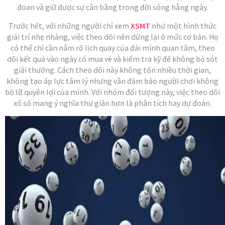
đoan và giữ được sự cân bằng trong đời sống hằng ngày.
Trước hết, với những người chỉ xem
XSMT
như một hình thức
giải trí nhẹ nhàng, việc theo dõi nên dừng lại ở mức cơ bản. Họ
có thể chỉ cần nắm rõ lịch quay của đài mình quan tâm, theo
dõi kết quả vào ngày có mua vé và kiểm tra kỹ để không bỏ sót
giải thưởng. Cách theo dõi này không tốn nhiều thời gian,
không tạo áp lực tâm lý nhưng vẫn đảm bảo người chơi không
bỏ lỡ quyền lợi của mình. Với nhóm đối tượng này, việc theo dõi
xổ số mang ý nghĩa thư giãn hơn là phân tích hay dự đoán.