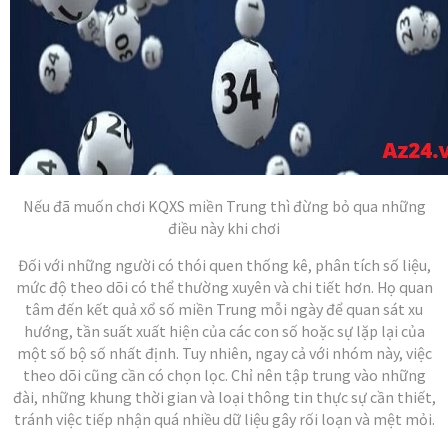
Nếu đã muốn chơi KQXS miền Trung thì đừng bỏ qua những
điều này khi chơi
Đối với những người có thói quen thống kê, phân tích số liệu,
mức độ theo dõi có thể thường xuyên và chi tiết hơn. Họ quan
tâm đến kết quả xổ số miền Trung mỗi ngày để quan sát xu
hướng, tần suất xuất hiện của các con số hoặc sự lặp lại của
một số bộ số nhất định. Tuy nhiên, ngay cả với nhóm này, việc
theo dõi cũng cần có chọn lọc. Chỉ nên tập trung vào những
đài, những khung thời gian và loại thông tin thực sự cần thiết,
tránh việc tiếp nhận quá nhiều dữ liệu gây rối loạn và mệt mỏi.