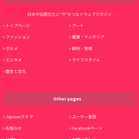
日本の伝統文化と"今"をつなぐウェブマガジン
トップページ
アート
ファッション
雑貨・インテリア
グルメ
観光・地域
エンタメ
ライフスタイル
歴史と文化
Other pages
Japaaanストア
ユーザー登録
お知らせ
Facebookページ