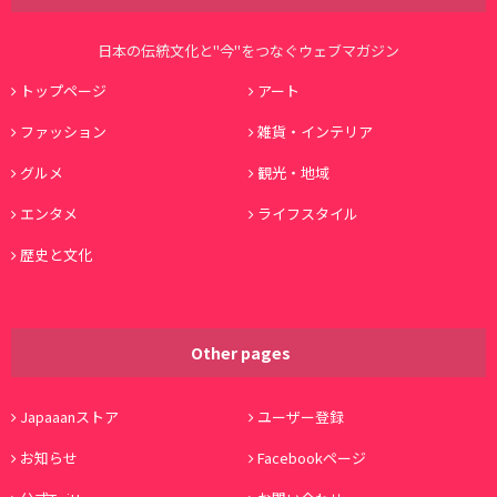
日本の伝統文化と"今"をつなぐウェブマガジン
トップページ
アート
ファッション
雑貨・インテリア
グルメ
観光・地域
エンタメ
ライフスタイル
歴史と文化
Other pages
Japaaanストア
ユーザー登録
お知らせ
Facebookページ