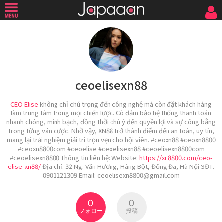
ceoelisexn88
CEO Elise
không chỉ chú trọng đến công nghệ mà còn đặt khách hàng
làm trung tâm trong mọi chiến lược. Cô đảm bảo hệ thống thanh toán
nhanh chóng, minh bạch, đồng thời chú ý đến quyền lợi và sự công bằng
trong từng ván cược. Nhờ vậy, XN88 trở thành điểm đến an toàn, uy tín,
mang lại trải nghiệm giải trí trọn vẹn cho hội viên. #ceoxn88 #ceoxn8800
#ceoxn8800com #ceoelise #ceoelisexn88 #ceoelisexn8800com
#ceoelisexn8800 Thông tin liên hệ: Website:
https://xn8800.com/ceo-
elise-xn88/
Địa chỉ: 32 Ng. Văn Hương, Hàng Bột, Đống Đa, Hà Nội SĐT:
0901121309 Email: ceoelisexn8800@gmail.com
0
0
フォロー
投稿