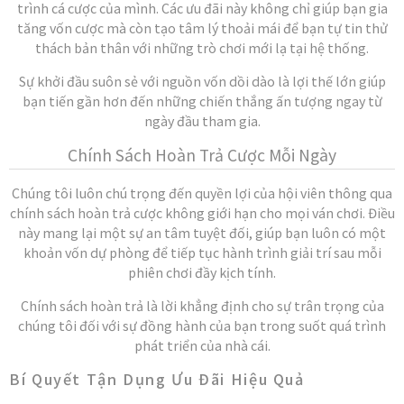
trình cá cược của mình. Các ưu đãi này không chỉ giúp bạn gia
tăng vốn cược mà còn tạo tâm lý thoải mái để bạn tự tin thử
thách bản thân với những trò chơi mới lạ tại hệ thống.
Sự khởi đầu suôn sẻ với nguồn vốn dồi dào là lợi thế lớn giúp
bạn tiến gần hơn đến những chiến thắng ấn tượng ngay từ
ngày đầu tham gia.
Chính Sách Hoàn Trả Cược Mỗi Ngày
Chúng tôi luôn chú trọng đến quyền lợi của hội viên thông qua
chính sách hoàn trả cược không giới hạn cho mọi ván chơi. Điều
này mang lại một sự an tâm tuyệt đối, giúp bạn luôn có một
khoản vốn dự phòng để tiếp tục hành trình giải trí sau mỗi
phiên chơi đầy kịch tính.
Chính sách hoàn trả là lời khẳng định cho sự trân trọng của
chúng tôi đối với sự đồng hành của bạn trong suốt quá trình
phát triển của nhà cái.
Bí Quyết Tận Dụng Ưu Đãi Hiệu Quả