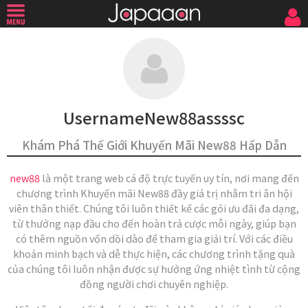
UsernameNew88assssc
Khám Phá Thế Giới Khuyến Mãi New88 Hấp Dẫn
new88
là một trang web cá độ trực tuyến uy tín, nơi mang đến
chương trình Khuyến mãi New88 đầy giá trị nhằm tri ân hội
viên thân thiết. Chúng tôi luôn thiết kế các gói ưu đãi đa dạng,
từ thưởng nạp đầu cho đến hoàn trả cược mỗi ngày, giúp bạn
có thêm nguồn vốn dồi dào để tham gia giải trí. Với các điều
khoản minh bạch và dễ thực hiện, các chương trình tặng quà
của chúng tôi luôn nhận được sự hưởng ứng nhiệt tình từ cộng
đồng người chơi chuyên nghiệp.