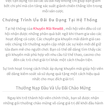
Việc tận dụng tối đa các ưu đãi này không chỉ giúp bạn giảm
bớt chi phí mà còn tăng xác suất giành chiến thắng lớn trong
mỗi ván cược.
Chương Trình Ưu Đãi Đa Dạng Tại Hệ Thống
Tại hệ thống của
Khuyến Mãi New88
, mỗi hội viên đều có cơ
hội nhận được những phần quà bất ngờ khi tham gia vào các
hoạt động cá cược. Các chuyên gia khuyến mãi đánh giá cao
việc chúng tôi thường xuyên cập nhật các sự kiện mới để giữ
lửa đam mê cho người chơi. Bạn có thể dễ dàng tìm thấy các
gói khuyến mãi phù hợp với nhu cầu từ thể thao, casino cho
đến các trò chơi giải trí khác một cách thuận tiện.
Sự linh hoạt trong cách thức áp dụng khuyến mãi giúp hội viên
dễ dàng kiểm soát và sử dụng quà tặng một cách hiệu quả
nhất cho mục đích giải trí.
Thưởng Nạp Đầu Và Ưu Đãi Chào Mừng
Ngay khi trở thành hội viên chính thức, bạn sẽ được nhận
những gói thưởng chào mừng vô cùng giá trị để khởi đầu hành