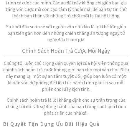
trình cá cược của mình. Các ưu đãi này không chỉ giúp bạn gia
tăng vốn cược mà còn tạo tâm lý thoải mái để bạn tự tin thử
thách bản thân với những trò chơi mới lạ tại hệ thống.
Sự khởi đầu suôn sẻ với nguồn vốn dồi dào là lợi thế lớn giúp
bạn tiến gần hơn đến những chiến thắng ấn tượng ngay từ
ngày đầu tham gia.
Chính Sách Hoàn Trả Cược Mỗi Ngày
Chúng tôi luôn chú trọng đến quyền lợi của hội viên thông qua
chính sách hoàn trả cược không giới hạn cho mọi ván chơi. Điều
này mang lại một sự an tâm tuyệt đối, giúp bạn luôn có một
khoản vốn dự phòng để tiếp tục hành trình giải trí sau mỗi
phiên chơi đầy kịch tính.
Chính sách hoàn trả là lời khẳng định cho sự trân trọng của
chúng tôi đối với sự đồng hành của bạn trong suốt quá trình
phát triển của nhà cái.
Bí Quyết Tận Dụng Ưu Đãi Hiệu Quả