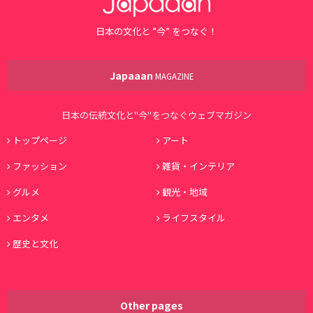
日本の文化と ”今” をつなぐ！
Japaaan
MAGAZINE
日本の伝統文化と"今"をつなぐウェブマガジン
トップページ
アート
ファッション
雑貨・インテリア
グルメ
観光・地域
エンタメ
ライフスタイル
歴史と文化
Other pages