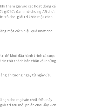
khi tham gia vào các hoạt động cá
 để giữ lửa đam mê cho người chơi.
c trò chơi giải trí khác một cách
 tặng một cách hiệu quả nhất cho
rị để khởi đầu hành trình cá cược
ự tin thử thách bản thân với những
thắng ấn tượng ngay từ ngày đầu
i hạn cho mọi ván chơi. Điều này
ải trí sau mỗi phiên chơi đầy kịch