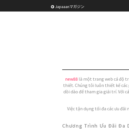
Japaaanマガジン
new88
là một trang web cá độ tr
thiết. Chúng tôi luôn thiết kế cá
dồi dào để tham gia giải trí. Với
Việc tận dụng tối đa các ưu đãi
Chương Trình Ưu Đãi Đa 