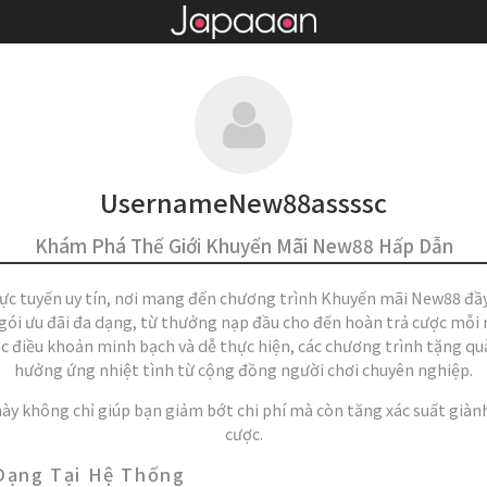
UsernameNew88assssc
Khám Phá Thế Giới Khuyến Mãi New88 Hấp Dẫn
ực tuyến uy tín, nơi mang đến chương trình Khuyến mãi New88 đầy g
c gói ưu đãi đa dạng, từ thưởng nạp đầu cho đến hoàn trả cược mỗ
 các điều khoản minh bạch và dễ thực hiện, các chương trình tặng q
hưởng ứng nhiệt tình từ cộng đồng người chơi chuyên nghiệp.
 này không chỉ giúp bạn giảm bớt chi phí mà còn tăng xác suất già
cược.
Dạng Tại Hệ Thống