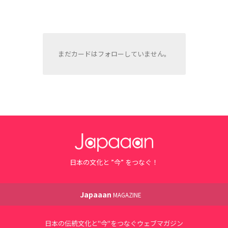
まだカードはフォローしていません。
日本の文化と ”今” をつなぐ！
Japaaan
MAGAZINE
日本の伝統文化と"今"をつなぐウェブマガジン