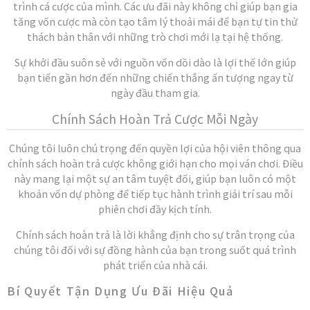
trình cá cược của mình. Các ưu đãi này không chỉ giúp bạn gia
tăng vốn cược mà còn tạo tâm lý thoải mái để bạn tự tin thử
thách bản thân với những trò chơi mới lạ tại hệ thống.
Sự khởi đầu suôn sẻ với nguồn vốn dồi dào là lợi thế lớn giúp
bạn tiến gần hơn đến những chiến thắng ấn tượng ngay từ
ngày đầu tham gia.
Chính Sách Hoàn Trả Cược Mỗi Ngày
Chúng tôi luôn chú trọng đến quyền lợi của hội viên thông qua
chính sách hoàn trả cược không giới hạn cho mọi ván chơi. Điều
này mang lại một sự an tâm tuyệt đối, giúp bạn luôn có một
khoản vốn dự phòng để tiếp tục hành trình giải trí sau mỗi
phiên chơi đầy kịch tính.
Chính sách hoàn trả là lời khẳng định cho sự trân trọng của
chúng tôi đối với sự đồng hành của bạn trong suốt quá trình
phát triển của nhà cái.
Bí Quyết Tận Dụng Ưu Đãi Hiệu Quả