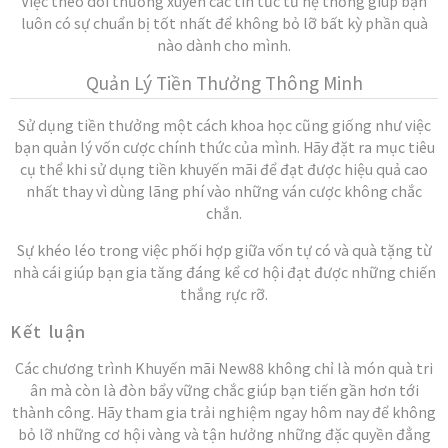
Việc theo dõi thường xuyên các tin tức từ hệ thống giúp bạn
luôn có sự chuẩn bị tốt nhất để không bỏ lỡ bất kỳ phần quà
nào dành cho mình.
Quản Lý Tiền Thưởng Thông Minh
Sử dụng tiền thưởng một cách khoa học cũng giống như việc
bạn quản lý vốn cược chính thức của mình. Hãy đặt ra mục tiêu
cụ thể khi sử dụng tiền khuyến mãi để đạt được hiệu quả cao
nhất thay vì dùng lãng phí vào những ván cược không chắc
chắn.
Sự khéo léo trong việc phối hợp giữa vốn tự có và quà tặng từ
nhà cái giúp bạn gia tăng đáng kể cơ hội đạt được những chiến
thắng rực rỡ.
Kết luận
Các chương trình Khuyến mãi New88 không chỉ là món quà tri
ân mà còn là đòn bẩy vững chắc giúp bạn tiến gần hơn tới
thành công. Hãy tham gia trải nghiệm ngay hôm nay để không
bỏ lỡ những cơ hội vàng và tận hưởng những đặc quyền đẳng