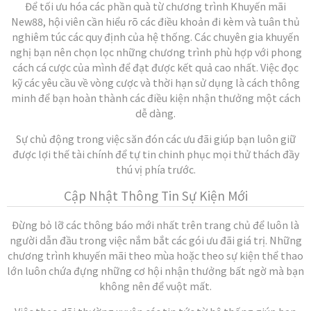
Để tối ưu hóa các phần quà từ chương trình Khuyến mãi
New88, hội viên cần hiểu rõ các điều khoản đi kèm và tuân thủ
nghiêm túc các quy định của hệ thống. Các chuyên gia khuyến
nghị bạn nên chọn lọc những chương trình phù hợp với phong
cách cá cược của mình để đạt được kết quả cao nhất. Việc đọc
kỹ các yêu cầu về vòng cược và thời hạn sử dụng là cách thông
minh để bạn hoàn thành các điều kiện nhận thưởng một cách
dễ dàng.
Sự chủ động trong việc săn đón các ưu đãi giúp bạn luôn giữ
được lợi thế tài chính để tự tin chinh phục mọi thử thách đầy
thú vị phía trước.
Cập Nhật Thông Tin Sự Kiện Mới
Đừng bỏ lỡ các thông báo mới nhất trên trang chủ để luôn là
người dẫn đầu trong việc nắm bắt các gói ưu đãi giá trị. Những
chương trình khuyến mãi theo mùa hoặc theo sự kiện thể thao
lớn luôn chứa đựng những cơ hội nhận thưởng bất ngờ mà bạn
không nên để vuột mất.