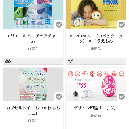
エリエール ミニチュアチャー
ROPÉ PICNIC（ロペピクニッ
ム
ク） × ドラえもん
商品
商品
カプセルトイ 「ちいかわ おち
デザイン印鑑「エッグ」
ょこ」
商品
商品