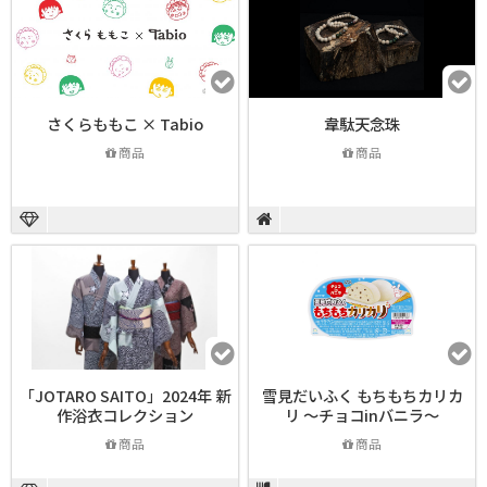
さくらももこ × Tabio
韋駄天念珠
商品
商品
「JOTARO SAITO」2024年 新
雪見だいふく もちもちカリカ
作浴衣コレクション
リ ～チョコinバニラ～
商品
商品