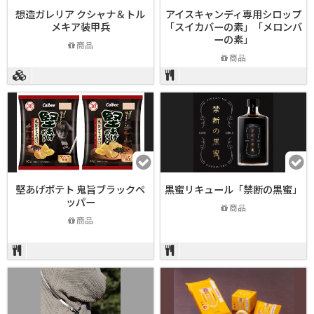
想造ガレリア クシャナ＆トル
アイスキャンディ専用シロップ
メキア装甲兵
「スイカバーの素」「メロンバ
ーの素」
商品
商品
堅あげポテト 鬼旨ブラックペ
黒蜜リキュール「禁断の黒蜜」
ッパー
商品
商品