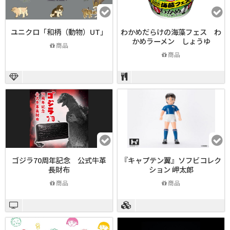
ユニクロ「和柄（動物）UT」
わかめだらけの海藻フェス わ
かめラーメン しょうゆ
商品
商品
ゴジラ70周年記念 公式牛革
『キャプテン翼』ソフビコレク
長財布
ション 岬太郎
商品
商品