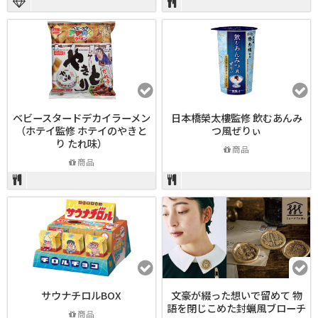
ベビースタードデカイラーメン
日本橋榮太樓監修 飲むあんみ
（ホテイ監修 ホテイのやきと
つ風ぜりぃ
り たれ味）
商品
商品
サウナチロルBOX
文豪が綴った想いで留めて 物
語を閉じこめた封蝋風ブローチ
商品