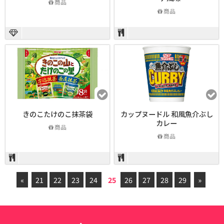
商品
商品
きのこたけのこ抹茶袋
カップヌードル 和風魚介ぶし
カレー
商品
商品
«
21
22
23
24
25
26
27
28
29
»