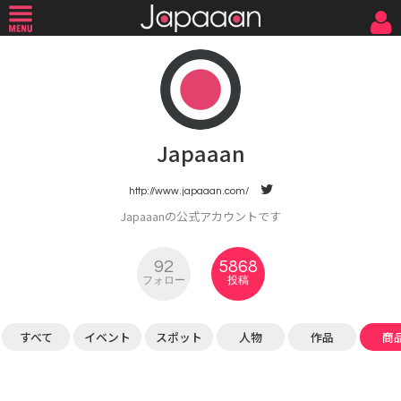
Japaaan
http://www.japaaan.com/
Japaaanの公式アカウントです
92
5868
フォロー
投稿
すべて
イベント
スポット
人物
作品
商