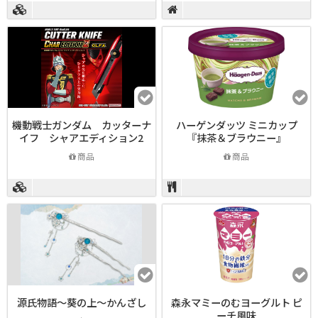
機動戦士ガンダム カッターナ
ハーゲンダッツ ミニカップ
イフ シャアエディション2
『抹茶＆ブラウニー』
商品
商品
源氏物語～葵の上～かんざし
森永マミーのむヨーグルト ピ
ーチ風味