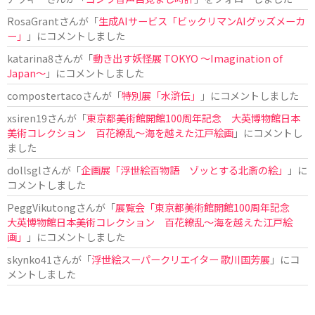
RosaGrant
さんが「
生成AIサービス「ビックリマンAIグッズメーカ
ー」
」にコメントしました
katarina8
さんが「
動き出す妖怪展 TOKYO 〜Imagination of
Japan〜
」にコメントしました
compostertaco
さんが「
特別展「水滸伝」
」にコメントしました
xsiren19
さんが「
東京都美術館開館100周年記念 大英博物館日本
美術コレクション 百花繚乱～海を越えた江戸絵画
」にコメントし
ました
dollsgl
さんが「
企画展「浮世絵百物語 ゾッとする北斎の絵」
」に
コメントしました
PeggVikutong
さんが「
展覧会「東京都美術館開館100周年記念
大英博物館日本美術コレクション 百花繚乱〜海を越えた江戸絵
画」
」にコメントしました
skynko41
さんが「
浮世絵スーパークリエイター 歌川国芳展
」にコ
メントしました