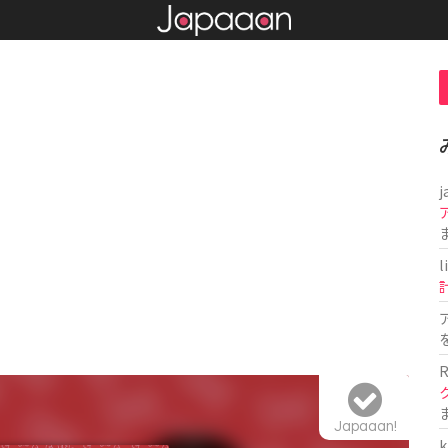
j
l
R
Japaaan!
k