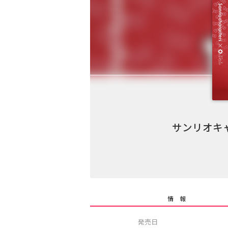
サンリオキ
情 報
発売日