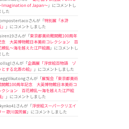
Imagination of Japan〜
」にコメントし
ました
ompostertaco
さんが「
特別展「水滸
伝」
」にコメントしました
siren19
さんが「
東京都美術館開館100周年
記念 大英博物館日本美術コレクション 百
花繚乱～海を越えた江戸絵画
」にコメントし
ました
ollsgl
さんが「
企画展「浮世絵百物語 ゾ
ッとする北斎の絵」
」にコメントしました
eggVikutong
さんが「
展覧会「東京都美術
館開館100周年記念 大英博物館日本美術コ
レクション 百花繚乱〜海を越えた江戸絵
画」
」にコメントしました
kynko41
さんが「
浮世絵スーパークリエイ
ター 歌川国芳展
」にコメントしました