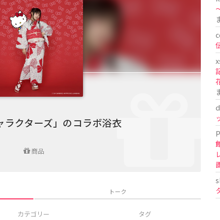
〜
c
x
d
ャラクターズ」のコラボ浴衣
P
商品
s
トーク
カテゴリー
タグ