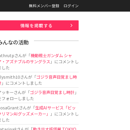
無料メンバー登録
ログイン
情報を掲載する
みんなの活動
athrutp
さんが「
機動戦士ガンダム シャ
ア・アズナブルのサングラス
」にコメントし
ました
ilysmith10
さんが「
ゴジラ音声目覚まし時
計
」にコメントしました
アッキー
さんが「
ゴジラ音声目覚まし時計
」
をフォローしました
osaGrant
さんが「
生成AIサービス「ビッ
クリマンAIグッズメーカー」
」にコメントし
ました
atarina8
さんが「
動き出す妖怪展 TOKYO