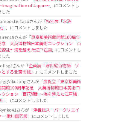
Imagination of Japan〜
」にコメントし
ました
ompostertaco
さんが「
特別展「水滸
伝」
」にコメントしました
siren19
さんが「
東京都美術館開館100周年
記念 大英博物館日本美術コレクション 百
花繚乱～海を越えた江戸絵画
」にコメントし
ました
ollsgl
さんが「
企画展「浮世絵百物語 ゾ
ッとする北斎の絵」
」にコメントしました
eggVikutong
さんが「
展覧会「東京都美術
館開館100周年記念 大英博物館日本美術コ
レクション 百花繚乱〜海を越えた江戸絵
画」
」にコメントしました
kynko41
さんが「
浮世絵スーパークリエイ
ター 歌川国芳展
」にコメントしました