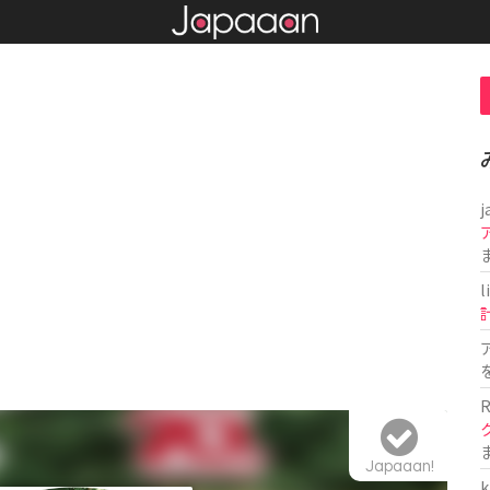
j
l
R
Japaaan!
k