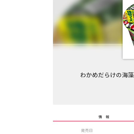
わかめだらけの海藻
情 報
発売日