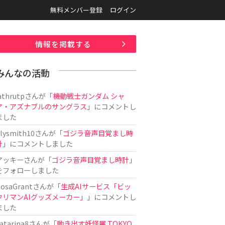
無料メンバー登録
ログイン
情報を掲載する
みんなの活動
athrutp
さんが「
機動戦士ガンダム シャ
ア・アズナブルのサングラス
」にコメントし
ました
ilysmith10
さんが「
ゴジラ音声目覚まし時
計
」にコメントしました
アッキー
さんが「
ゴジラ音声目覚まし時計
」
をフォローしました
osaGrant
さんが「
生成AIサービス「ビッ
クリマンAIグッズメーカー」
」にコメントし
ました
atarina8
さんが「
動き出す妖怪展 TOKYO