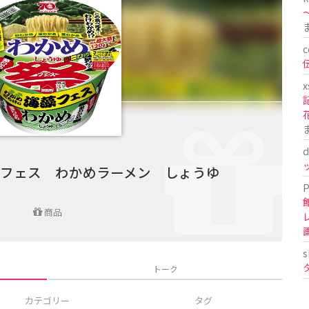
〜
c
x
d
フェス わかめラーメン しょうゆ
P
商品
s
トーク
カテゴリー
タグ