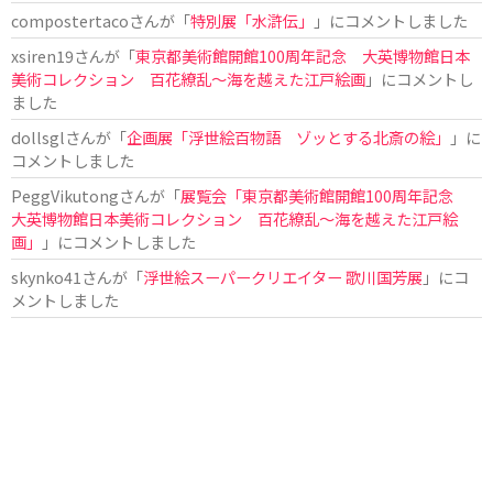
compostertaco
さんが「
特別展「水滸伝」
」にコメントしました
xsiren19
さんが「
東京都美術館開館100周年記念 大英博物館日本
美術コレクション 百花繚乱～海を越えた江戸絵画
」にコメントし
ました
dollsgl
さんが「
企画展「浮世絵百物語 ゾッとする北斎の絵」
」に
コメントしました
PeggVikutong
さんが「
展覧会「東京都美術館開館100周年記念
大英博物館日本美術コレクション 百花繚乱〜海を越えた江戸絵
画」
」にコメントしました
skynko41
さんが「
浮世絵スーパークリエイター 歌川国芳展
」にコ
メントしました