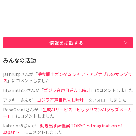
情報を掲載する
みんなの活動
jathrutp
さんが「
機動戦士ガンダム シャア・アズナブルのサングラ
ス
」にコメントしました
lilysmith10
さんが「
ゴジラ音声目覚まし時計
」にコメントしました
アッキー
さんが「
ゴジラ音声目覚まし時計
」をフォローしました
RosaGrant
さんが「
生成AIサービス「ビックリマンAIグッズメーカ
ー」
」にコメントしました
katarina8
さんが「
動き出す妖怪展 TOKYO 〜Imagination of
Japan〜
」にコメントしました