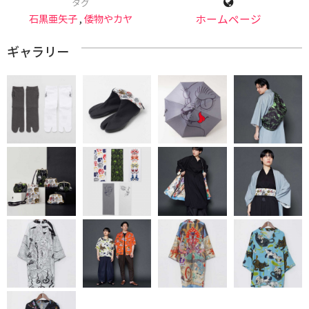
タグ
石黒亜矢子
,
倭物やカヤ
ホームページ
ギャラリー