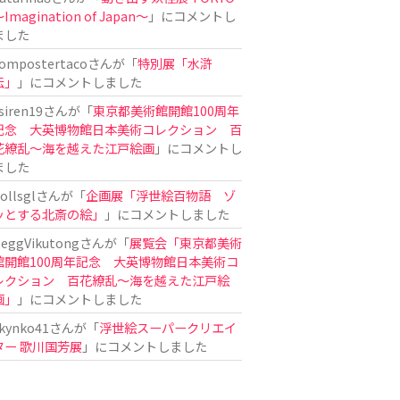
Imagination of Japan〜
」にコメントし
ました
ompostertaco
さんが「
特別展「水滸
伝」
」にコメントしました
siren19
さんが「
東京都美術館開館100周年
記念 大英博物館日本美術コレクション 百
花繚乱～海を越えた江戸絵画
」にコメントし
ました
ollsgl
さんが「
企画展「浮世絵百物語 ゾ
ッとする北斎の絵」
」にコメントしました
eggVikutong
さんが「
展覧会「東京都美術
館開館100周年記念 大英博物館日本美術コ
レクション 百花繚乱〜海を越えた江戸絵
画」
」にコメントしました
kynko41
さんが「
浮世絵スーパークリエイ
ター 歌川国芳展
」にコメントしました