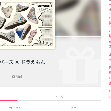
〜
c
x
d
バース × ドラえもん
P
商品
s
トーク
カテゴリー
タグ