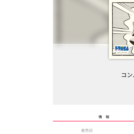
コン
情 報
発売日