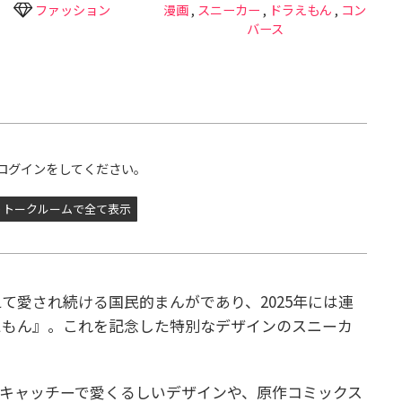
ファッション
漫画
,
スニーカー
,
ドラえもん
,
コン
バース
ログインをしてください。
トークルームで全て表示
えて愛され続ける国民的まんがであり、2025年には連
えもん』。これを記念した特別なデザインのスニーカ
キャッチーで愛くるしいデザインや、原作コミックス