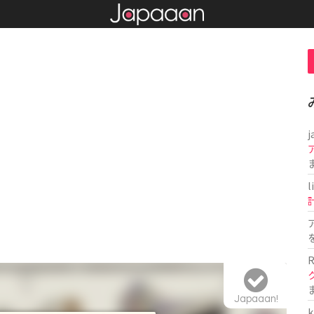
j
l
R
Japaaan!
k