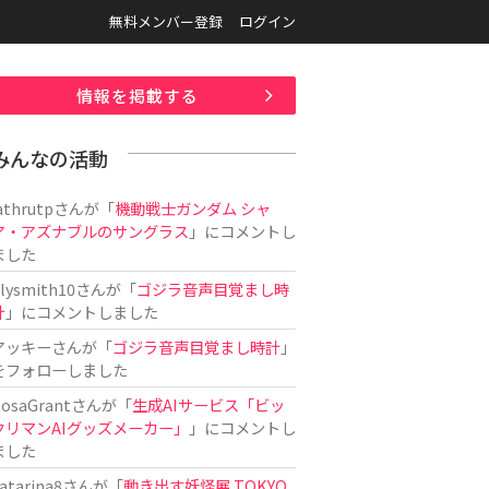
無料メンバー登録
ログイン
情報を掲載する
みんなの活動
athrutp
さんが「
機動戦士ガンダム シャ
ア・アズナブルのサングラス
」にコメントし
ました
ilysmith10
さんが「
ゴジラ音声目覚まし時
計
」にコメントしました
アッキー
さんが「
ゴジラ音声目覚まし時計
」
をフォローしました
osaGrant
さんが「
生成AIサービス「ビッ
クリマンAIグッズメーカー」
」にコメントし
ました
atarina8
さんが「
動き出す妖怪展 TOKYO