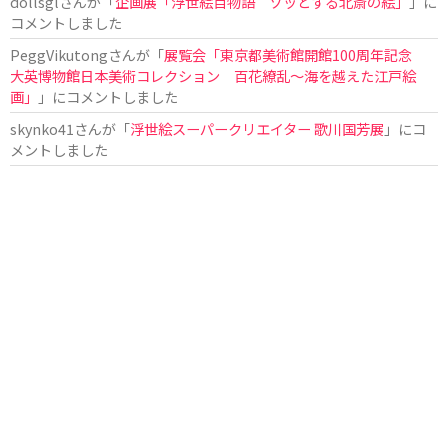
dollsgl
さんが「
企画展「浮世絵百物語 ゾッとする北斎の絵」
」に
コメントしました
PeggVikutong
さんが「
展覧会「東京都美術館開館100周年記念
大英博物館日本美術コレクション 百花繚乱〜海を越えた江戸絵
画」
」にコメントしました
skynko41
さんが「
浮世絵スーパークリエイター 歌川国芳展
」にコ
メントしました