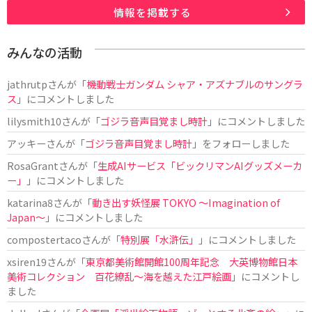
情報を掲載する
みんなの活動
jathrutp
さんが「
機動戦士ガンダム シャア・アズナブルのサングラ
ス
」にコメントしました
lilysmith10
さんが「
ゴジラ音声目覚まし時計
」にコメントしました
アッキー
さんが「
ゴジラ音声目覚まし時計
」をフォローしました
RosaGrant
さんが「
生成AIサービス「ビックリマンAIグッズメーカ
ー」
」にコメントしました
katarina8
さんが「
動き出す妖怪展 TOKYO 〜Imagination of
Japan〜
」にコメントしました
compostertaco
さんが「
特別展「水滸伝」
」にコメントしました
xsiren19
さんが「
東京都美術館開館100周年記念 大英博物館日本
美術コレクション 百花繚乱～海を越えた江戸絵画
」にコメントし
ました