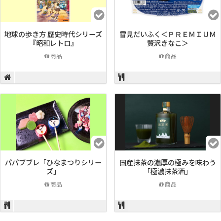
地球の歩き方 歴史時代シリーズ
雪見だいふく＜ＰＲＥＭＩＵＭ
『昭和レトロ』
贅沢きなこ＞
商品
商品
パパブブレ「ひなまつりシリー
国産抹茶の濃厚の極みを味わう
ズ」
「極濃抹茶酒」
商品
商品