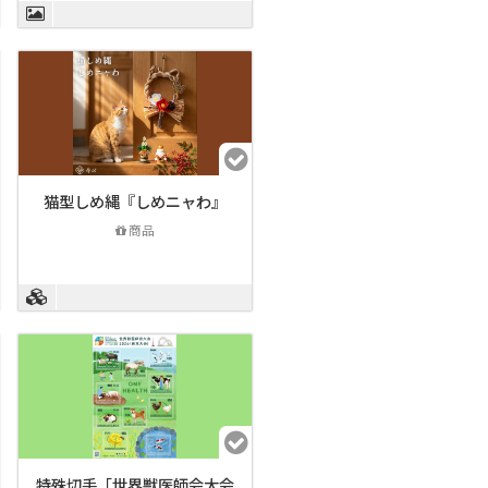
猫型しめ縄『しめニャわ』
商品
特殊切手「世界獣医師会大会