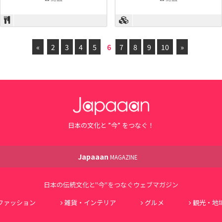
«
2
3
4
5
6
7
8
9
10
»
日本の文化と ”今” をつなぐ！
Japaaan
MAGAZINE
日本の伝統文化と"今"をつなぐウェブマガジン
ファッション
雑貨・インテリア
グルメ
観光・地