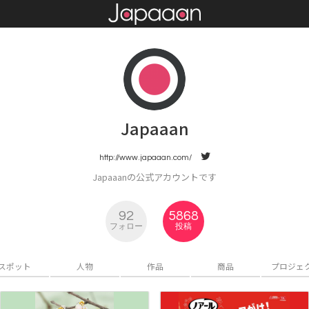
Japaaan
http://www.japaaan.com/
Japaaanの公式アカウントです
92
5868
フォロー
投稿
スポット
人物
作品
商品
プロジェ