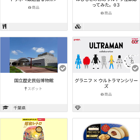
ってみた。0３
商品
商品
国立歴史民俗博物館
グラニフ × ウルトラマンシリー
ズ
スポット
商品
千葉県