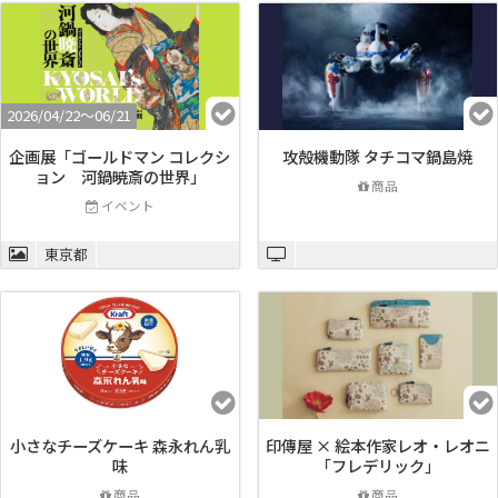
2026/04/22〜06/21
企画展「ゴールドマン コレクシ
攻殻機動隊 タチコマ鍋島焼
ョン 河鍋暁斎の世界」
商品
イベント
東京都
小さなチーズケーキ 森永れん乳
印傳屋 × 絵本作家レオ・レオニ
味
「フレデリック」
商品
商品