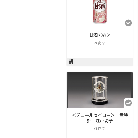
甘酒＜桃＞
商品
＜デコールセイコー＞ 置時
計 江戸切子
商品