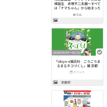
様誕生 赤塚不二夫展～すべて
は『ナマちゃん』から始まった
～」
作品
2026/04/04〜05/10
「Ukiyo-e猫百科 ごろごろま
るまるネコづくし」展 京都
イベント
京都府