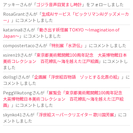
アッキー
さんが「
ゴジラ音声目覚まし時計
」をフォローしました
RosaGrant
さんが「
生成AIサービス「ビックリマンAIグッズメーカ
ー」
」にコメントしました
katarina8
さんが「
動き出す妖怪展 TOKYO 〜Imagination of
Japan〜
」にコメントしました
compostertaco
さんが「
特別展「水滸伝」
」にコメントしました
xsiren19
さんが「
東京都美術館開館100周年記念 大英博物館日本
美術コレクション 百花繚乱～海を越えた江戸絵画
」にコメントし
ました
dollsgl
さんが「
企画展「浮世絵百物語 ゾッとする北斎の絵」
」に
コメントしました
PeggVikutong
さんが「
展覧会「東京都美術館開館100周年記念
大英博物館日本美術コレクション 百花繚乱〜海を越えた江戸絵
画」
」にコメントしました
skynko41
さんが「
浮世絵スーパークリエイター 歌川国芳展
」にコ
メントしました