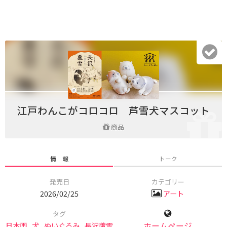
江戸わんこがコロコロ 芦雪犬マスコット
商品
情 報
トーク
発売日
カテゴリー
2026/02/25
アート
タグ
日本画
,
犬
,
ぬいぐるみ
,
長沢蘆雪
ホームページ