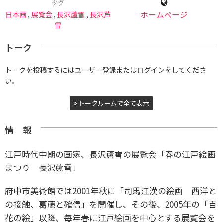
タグ
日本画
,
展覧会
,
長沢蘆雪
,
長沢芦
ホームページ
雪
トーク
トークを投稿するにはユーザー登録またはログインをしてくださ
い。
トークルームで全て表示
情 報
江戸時代中期の画家、長沢蘆雪の展覧会「春の江戸絵画
まつり 長沢蘆雪」
府中市美術館では2001年秋に「司馬江漢の絵画 西洋と
の接触、葛藤と確信」を開催し、その後、2005年の「百
花の絵」以降、毎年春に江戸絵画を中心とする展覧会を