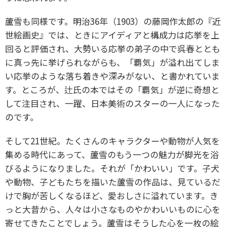
蘆雪も同様です。明治36年（1903）の藤岡作太郎の『近
世絵画史』では、ときにアイディアと構成力は応挙を上
回ると評価され、大勢いる応挙の弟子の中で呉春ととも
に真っ先に挙げられながらも、「覇気」が溢れ出てしま
い応挙のような落ち着きや深みがない、と書かれていま
す。ところが、辻氏の本ではその「覇気」が逆に奇想と
して注目され、一躍、日本美術のスターの一人になった
のです。
そして21世紀。たくさんのキャラクターや動物が人気を
集める時代にあって、蘆雪のもう一つの魅力が脚光を浴
びるようになりました。それが「かわいい」です。子犬
や動物、子どもたちを描いた蘆雪の作品は、見ているだ
けで胸が苦しくなるほど、愛おしさに溢れています。き
っと大昔から、人々は小さなものやかわいいものに心を
寄せてきたことでしょう。蘆雪はそうした心を一枚の絵