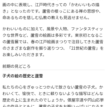
画の中に表現し、江戸時代きっての「かわいいもの描
き」となったのです。蘆雪の根っこにある禅の思想や、
命あるものを慈しむ仏教の教えも見逃せません。
かわいいものに加えて、風景や人物、ファンタスティッ
クな世界など、蘆雪の絵画は多彩です。東京初となるこ
の蘆雪展では、春の江戸絵画まつりで注目してきた蘆雪
のさまざまな創作を振り返りつつ、「21世紀の蘆雪」を
お楽しみいただきます。
前期の見どころ
子犬の絵の歴史と蘆雪
私たちの心をぎゅっとつかんで放さない蘆雪の子犬。か
わいくて、愉快で、ときに頼りないような描写はどんな
歴史の上に生まれたのでしょうか。俵屋宗達や円山応挙
らの作品とともに、蘆雪の子犬をお腹いっぱいになるま