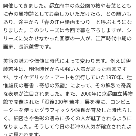
開催してきました。都立府中の森公園の桜や若葉ととも
に春の風物詩としてお楽しみいただけたら、との願いも
あり、途中から「春の江戸絵画まつり」と呼ぶようにな
りました。このシリーズは今回で幕を下ろしますが、シ
リーズに欠かせなかった画家の一人が、江戸時代中期の
画家、長沢蘆雪です。
美術の魅力や価値は時代によって変わります。例えば伊
藤若冲は、明治時代から根強い人気があった画家です
が、サイケデリック・アートも流行していた1970年、辻
惟雄氏の著書『奇想の系譜』によって、その鮮烈で奇異
な表現が注目されました。また、2000年に京都国立博物
館で開催された「没後200年 若冲」展を機に、コンピュ
ーターを使ったグラフィックや映像が普及した時代らし
く、細密さや色彩の凄みに多くの人が魅了されるように
なりました。そうして今日の若冲の人気が確立されたよ
うに思われます。