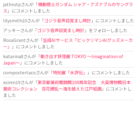
jathrutp
さんが「
機動戦士ガンダム シャア・アズナブルのサングラ
ス
」にコメントしました
lilysmith10
さんが「
ゴジラ音声目覚まし時計
」にコメントしました
アッキー
さんが「
ゴジラ音声目覚まし時計
」をフォローしました
RosaGrant
さんが「
生成AIサービス「ビックリマンAIグッズメーカ
ー」
」にコメントしました
katarina8
さんが「
動き出す妖怪展 TOKYO 〜Imagination of
Japan〜
」にコメントしました
compostertaco
さんが「
特別展「水滸伝」
」にコメントしました
xsiren19
さんが「
東京都美術館開館100周年記念 大英博物館日本
美術コレクション 百花繚乱～海を越えた江戸絵画
」にコメントし
ました