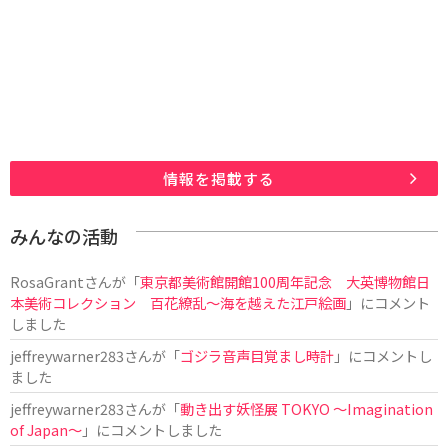
情報を掲載する
みんなの活動
RosaGrant
さんが「
東京都美術館開館100周年記念 大英博物館日
本美術コレクション 百花繚乱～海を越えた江戸絵画
」にコメント
しました
jeffreywarner283
さんが「
ゴジラ音声目覚まし時計
」にコメントし
ました
jeffreywarner283
さんが「
動き出す妖怪展 TOKYO 〜Imagination
of Japan〜
」にコメントしました