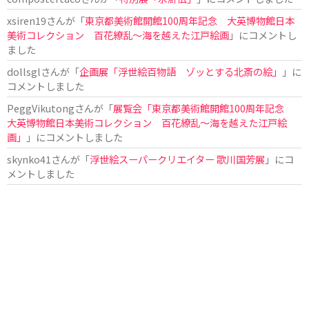
xsiren19
さんが「
東京都美術館開館100周年記念 大英博物館日本
美術コレクション 百花繚乱～海を越えた江戸絵画
」にコメントし
ました
dollsgl
さんが「
企画展「浮世絵百物語 ゾッとする北斎の絵」
」に
コメントしました
PeggVikutong
さんが「
展覧会「東京都美術館開館100周年記念
大英博物館日本美術コレクション 百花繚乱〜海を越えた江戸絵
画」
」にコメントしました
skynko41
さんが「
浮世絵スーパークリエイター 歌川国芳展
」にコ
メントしました