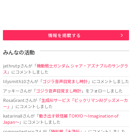
情報を掲載する
みんなの活動
jathrutp
さんが「
機動戦士ガンダム シャア・アズナブルのサングラ
ス
」にコメントしました
lilysmith10
さんが「
ゴジラ音声目覚まし時計
」にコメントしました
アッキー
さんが「
ゴジラ音声目覚まし時計
」をフォローしました
RosaGrant
さんが「
生成AIサービス「ビックリマンAIグッズメーカ
ー」
」にコメントしました
katarina8
さんが「
動き出す妖怪展 TOKYO 〜Imagination of
Japan〜
」にコメントしました
compostertaco
さんが「
特別展「水滸伝」
」にコメントしました