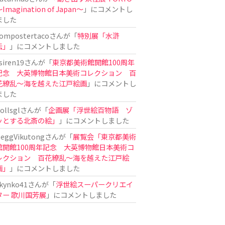
Imagination of Japan〜
」にコメントし
ました
ompostertaco
さんが「
特別展「水滸
伝」
」にコメントしました
siren19
さんが「
東京都美術館開館100周年
記念 大英博物館日本美術コレクション 百
花繚乱～海を越えた江戸絵画
」にコメントし
ました
ollsgl
さんが「
企画展「浮世絵百物語 ゾ
ッとする北斎の絵」
」にコメントしました
eggVikutong
さんが「
展覧会「東京都美術
館開館100周年記念 大英博物館日本美術コ
レクション 百花繚乱〜海を越えた江戸絵
画」
」にコメントしました
kynko41
さんが「
浮世絵スーパークリエイ
ター 歌川国芳展
」にコメントしました