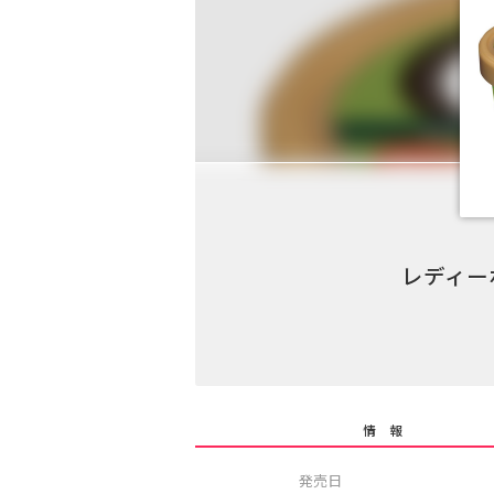
レディー
情 報
発売日