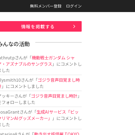
無料メンバー登録
ログイン
情報を掲載する
みんなの活動
athrutp
さんが「
機動戦士ガンダム シャ
ア・アズナブルのサングラス
」にコメントし
ました
ilysmith10
さんが「
ゴジラ音声目覚まし時
計
」にコメントしました
アッキー
さんが「
ゴジラ音声目覚まし時計
」
をフォローしました
osaGrant
さんが「
生成AIサービス「ビッ
クリマンAIグッズメーカー」
」にコメントし
ました
atarina8
さんが「
動き出す妖怪展 TOKYO