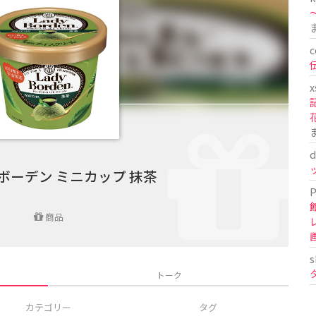
〜
c
x
d
ボーデン ミニカップ 抹茶
P
商品
s
トーク
カテゴリー
タグ