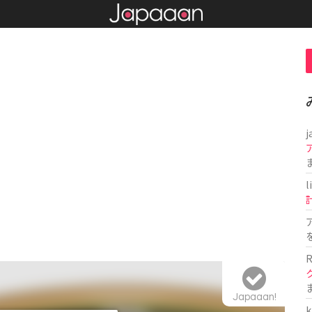
j
l
R
Japaaan!
k