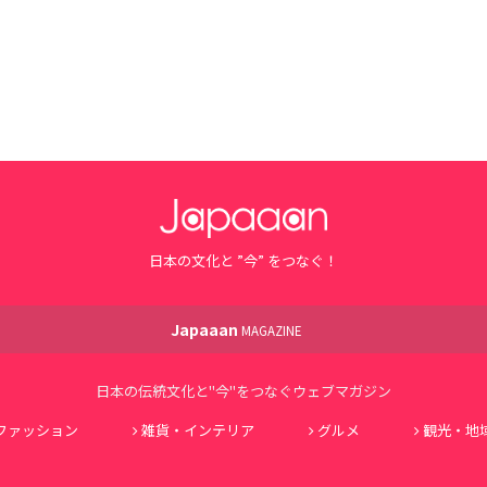
日本の文化と ”今” をつなぐ！
Japaaan
MAGAZINE
日本の伝統文化と"今"をつなぐウェブマガジン
ファッション
雑貨・インテリア
グルメ
観光・地