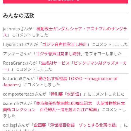
みんなの活動
jathrutp
さんが「
機動戦士ガンダム シャア・アズナブルのサングラ
ス
」にコメントしました
lilysmith10
さんが「
ゴジラ音声目覚まし時計
」にコメントしました
アッキー
さんが「
ゴジラ音声目覚まし時計
」をフォローしました
RosaGrant
さんが「
生成AIサービス「ビックリマンAIグッズメーカ
ー」
」にコメントしました
katarina8
さんが「
動き出す妖怪展 TOKYO 〜Imagination of
Japan〜
」にコメントしました
compostertaco
さんが「
特別展「水滸伝」
」にコメントしました
xsiren19
さんが「
東京都美術館開館100周年記念 大英博物館日本
美術コレクション 百花繚乱～海を越えた江戸絵画
」にコメントし
ました
dollsgl
さんが「
企画展「浮世絵百物語 ゾッとする北斎の絵」
」に
コメントしました