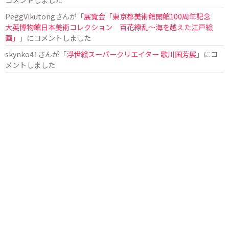
PeggVikutong
さんが「
展覧会「東京都美術館開館100周年記念
大英博物館日本美術コレクション 百花繚乱〜海を越えた江戸絵
画」
」にコメントしました
skynko41
さんが「
浮世絵スーパークリエイター 歌川国芳展
」にコ
メントしました