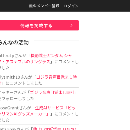
無料メンバー登録
ログイン
情報を掲載する
みんなの活動
athrutp
さんが「
機動戦士ガンダム シャ
ア・アズナブルのサングラス
」にコメントし
ました
ilysmith10
さんが「
ゴジラ音声目覚まし時
計
」にコメントしました
アッキー
さんが「
ゴジラ音声目覚まし時計
」
をフォローしました
osaGrant
さんが「
生成AIサービス「ビッ
クリマンAIグッズメーカー」
」にコメントし
ました
atarina8
さんが「
動き出す妖怪展 TOKYO