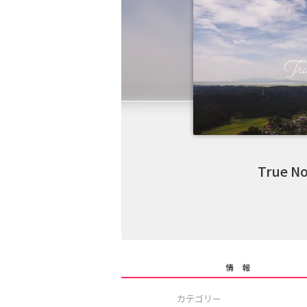
True No
情 報
カテゴリー