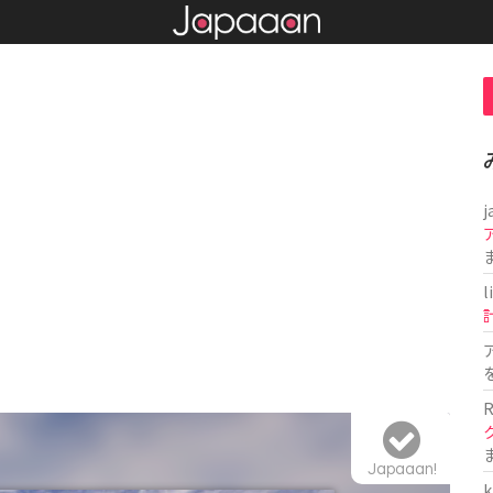
j
l
R
Japaaan!
k