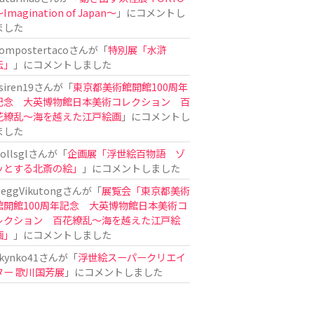
Imagination of Japan〜
」にコメントし
ました
ompostertaco
さんが「
特別展「水滸
伝」
」にコメントしました
siren19
さんが「
東京都美術館開館100周年
記念 大英博物館日本美術コレクション 百
花繚乱～海を越えた江戸絵画
」にコメントし
ました
ollsgl
さんが「
企画展「浮世絵百物語 ゾ
ッとする北斎の絵」
」にコメントしました
eggVikutong
さんが「
展覧会「東京都美術
館開館100周年記念 大英博物館日本美術コ
レクション 百花繚乱〜海を越えた江戸絵
画」
」にコメントしました
kynko41
さんが「
浮世絵スーパークリエイ
ター 歌川国芳展
」にコメントしました