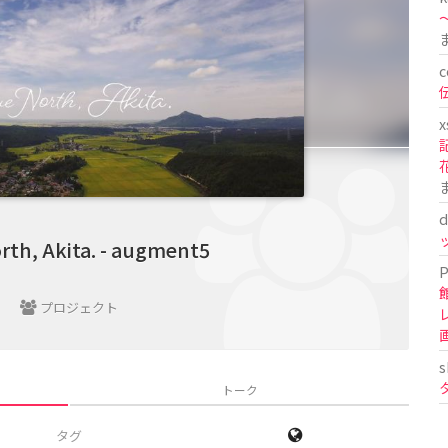
〜
c
x
d
rth, Akita. - augment5
P
プロジェクト
s
トーク
タグ