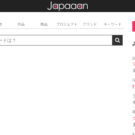
物
作品
商品
プロジェクト
ブランド
キーワード
j
l
R
k