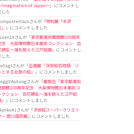
Imagination of Japan〜
」にコメントし
ました
ompostertaco
さんが「
特別展「水滸
伝」
」にコメントしました
siren19
さんが「
東京都美術館開館100周年
記念 大英博物館日本美術コレクション 百
花繚乱～海を越えた江戸絵画
」にコメントし
ました
ollsgl
さんが「
企画展「浮世絵百物語 ゾ
ッとする北斎の絵」
」にコメントしました
eggVikutong
さんが「
展覧会「東京都美術
館開館100周年記念 大英博物館日本美術コ
レクション 百花繚乱〜海を越えた江戸絵
画」
」にコメントしました
kynko41
さんが「
浮世絵スーパークリエイ
ター 歌川国芳展
」にコメントしました