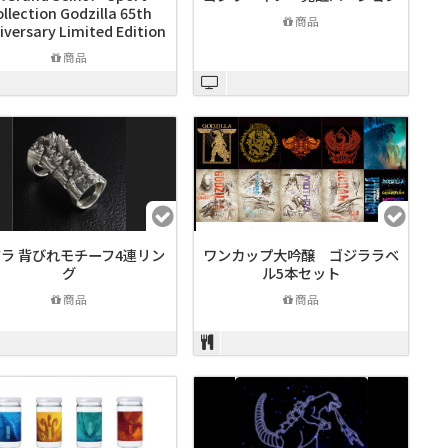
llection Godzilla 65th
商品
iversary Limited Edition
商品
ラ 背びれモチーフ4連リン
ワンカップ大吟醸 ゴジララベ
グ
ル5本セット
商品
商品