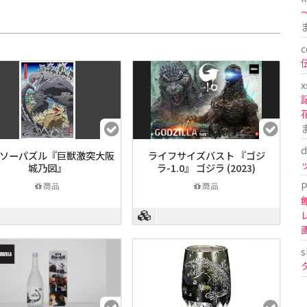
〜
c
x
d
ソーパズル『巨獣激突大阪
ライフサイズバスト 『ゴジ
城乃図』
ラ-1.0』 ゴジラ (2023)
P
商品
商品
s