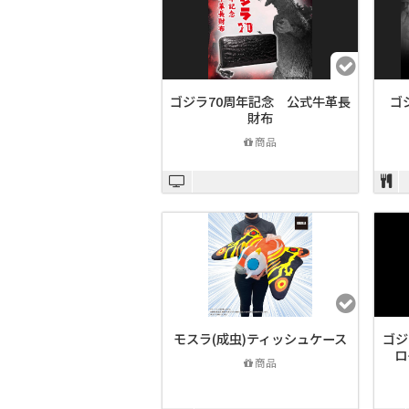
ゴジラ70周年記念 公式牛革長
ゴ
財布
商品
モスラ(成虫)ティッシュケース
ゴジ
ロ
商品