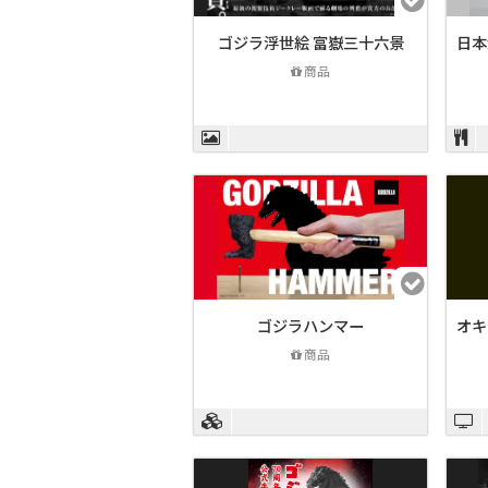
ゴジラ浮世絵 富嶽三十六景
日
商品
ゴジラハンマー
オキ
商品