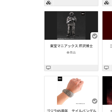
東宝マニアックス 芹沢博士
商品
ゴジラ65周年 テイルバングル
＜