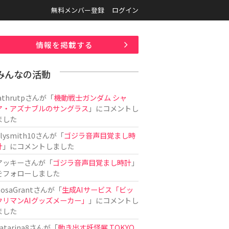
無料メンバー登録
ログイン
情報を掲載する
みんなの活動
athrutp
さんが「
機動戦士ガンダム シャ
ア・アズナブルのサングラス
」にコメントし
ました
ilysmith10
さんが「
ゴジラ音声目覚まし時
計
」にコメントしました
アッキー
さんが「
ゴジラ音声目覚まし時計
」
をフォローしました
osaGrant
さんが「
生成AIサービス「ビッ
クリマンAIグッズメーカー」
」にコメントし
ました
atarina8
さんが「
動き出す妖怪展 TOKYO