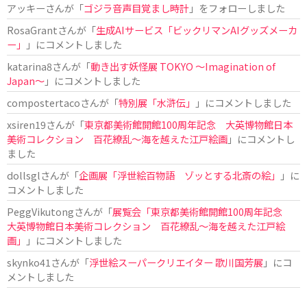
アッキー
さんが「
ゴジラ音声目覚まし時計
」をフォローしました
RosaGrant
さんが「
生成AIサービス「ビックリマンAIグッズメーカ
ー」
」にコメントしました
katarina8
さんが「
動き出す妖怪展 TOKYO 〜Imagination of
Japan〜
」にコメントしました
compostertaco
さんが「
特別展「水滸伝」
」にコメントしました
xsiren19
さんが「
東京都美術館開館100周年記念 大英博物館日本
美術コレクション 百花繚乱～海を越えた江戸絵画
」にコメントし
ました
dollsgl
さんが「
企画展「浮世絵百物語 ゾッとする北斎の絵」
」に
コメントしました
PeggVikutong
さんが「
展覧会「東京都美術館開館100周年記念
大英博物館日本美術コレクション 百花繚乱〜海を越えた江戸絵
画」
」にコメントしました
skynko41
さんが「
浮世絵スーパークリエイター 歌川国芳展
」にコ
メントしました