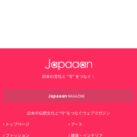
日本の文化と ”今” をつなぐ！
Japaaan
MAGAZINE
日本の伝統文化と"今"をつなぐウェブマガジン
トップページ
アート
ファッション
雑貨・インテリア