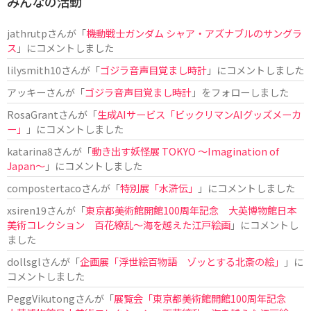
みんなの活動
jathrutp
さんが「
機動戦士ガンダム シャア・アズナブルのサングラ
ス
」にコメントしました
lilysmith10
さんが「
ゴジラ音声目覚まし時計
」にコメントしました
アッキー
さんが「
ゴジラ音声目覚まし時計
」をフォローしました
RosaGrant
さんが「
生成AIサービス「ビックリマンAIグッズメーカ
ー」
」にコメントしました
katarina8
さんが「
動き出す妖怪展 TOKYO 〜Imagination of
Japan〜
」にコメントしました
compostertaco
さんが「
特別展「水滸伝」
」にコメントしました
xsiren19
さんが「
東京都美術館開館100周年記念 大英博物館日本
美術コレクション 百花繚乱～海を越えた江戸絵画
」にコメントし
ました
dollsgl
さんが「
企画展「浮世絵百物語 ゾッとする北斎の絵」
」に
コメントしました
PeggVikutong
さんが「
展覧会「東京都美術館開館100周年記念