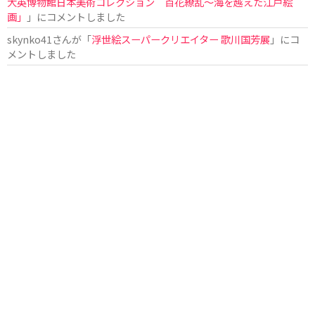
大英博物館日本美術コレクション 百花繚乱〜海を越えた江戸絵
画」
」にコメントしました
skynko41
さんが「
浮世絵スーパークリエイター 歌川国芳展
」にコ
メントしました