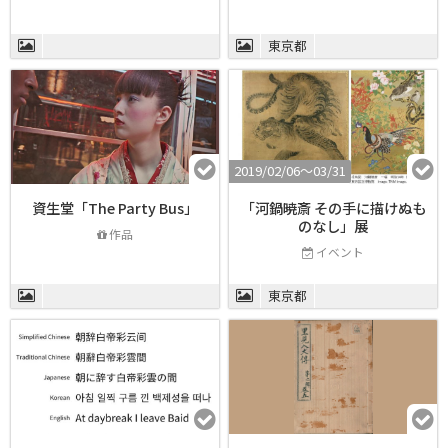
東京都
2019/02/06〜03/31
資生堂「The Party Bus」
「河鍋暁斎 その手に描けぬも
のなし」展
作品
イベント
東京都