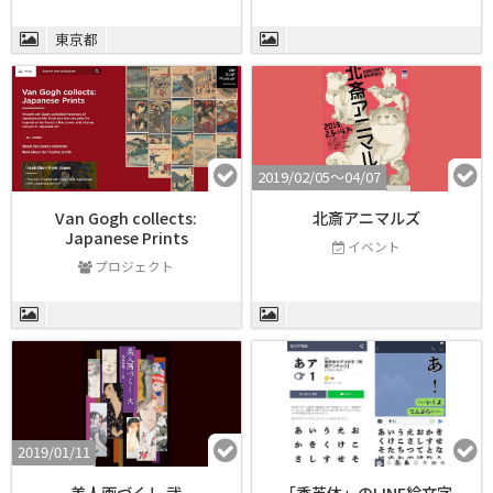
東京都
2019/02/05〜04/07
Van Gogh collects:
北斎アニマルズ
Japanese Prints
イベント
プロジェクト
2019/01/11
美人画づくし 弐
「秀英体」のLINE絵文字