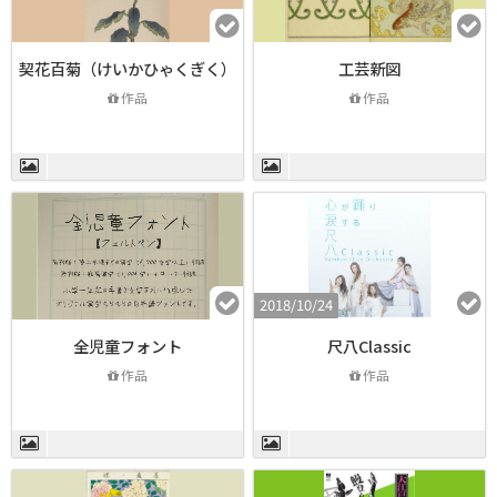
契花百菊（けいかひゃくぎく）
工芸新図
作品
作品
2018/10/24
全児童フォント
尺八Classic
作品
作品