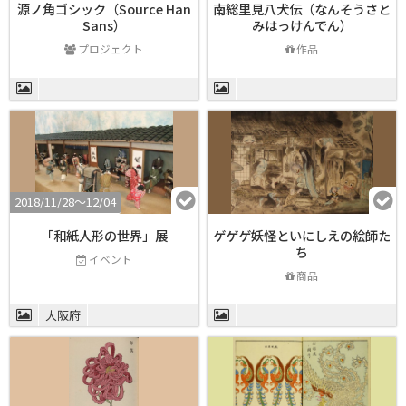
源ノ角ゴシック（Source Han
南総里見八犬伝（なんそうさと
Sans）
みはっけんでん）
プロジェクト
作品
2018/11/28〜12/04
「和紙人形の世界」展
ゲゲゲ妖怪といにしえの絵師た
ち
イベント
商品
大阪府