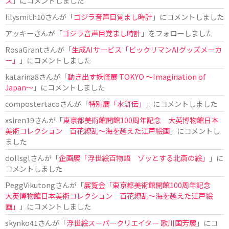
ス
」にコメントしました
lilysmith10
さんが「
ゴジラ音声目覚まし時計
」にコメントしました
アッキー
さんが「
ゴジラ音声目覚まし時計
」をフォローしました
RosaGrant
さんが「
生成AIサービス「ビックリマンAIグッズメーカ
ー」
」にコメントしました
katarina8
さんが「
動き出す妖怪展 TOKYO 〜Imagination of
Japan〜
」にコメントしました
compostertaco
さんが「
特別展「水滸伝」
」にコメントしました
xsiren19
さんが「
東京都美術館開館100周年記念 大英博物館日本
美術コレクション 百花繚乱～海を越えた江戸絵画
」にコメントし
ました
dollsgl
さんが「
企画展「浮世絵百物語 ゾッとする北斎の絵」
」に
コメントしました
PeggVikutong
さんが「
展覧会「東京都美術館開館100周年記念
大英博物館日本美術コレクション 百花繚乱〜海を越えた江戸絵
画」
」にコメントしました
skynko41
さんが「
浮世絵スーパークリエイター 歌川国芳展
」にコ