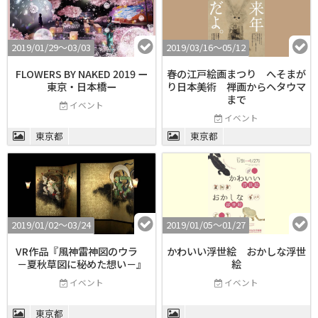
2019/01/29〜03/03
2019/03/16〜05/12
FLOWERS BY NAKED 2019 ー
春の江戸絵画まつり へそまが
東京・日本橋ー
り日本美術 禅画からヘタウマ
まで
イベント
イベント
東京都
東京都
2019/01/02〜03/24
2019/01/05〜01/27
VR作品『風神雷神図のウラ
かわいい浮世絵 おかしな浮世
－夏秋草図に秘めた想い－』
絵
イベント
イベント
東京都