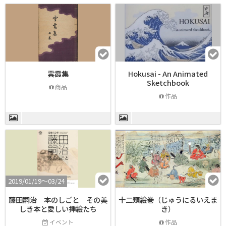
雲霞集
Hokusai - An Animated
Sketchbook
商品
作品
2019/01/19〜03/24
藤田嗣治 本のしごと その美
十二類絵巻（じゅうにるいえま
しき本と愛しい挿絵たち
き）
イベント
作品