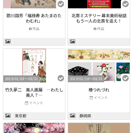
歌川国芳「福禄寿 あたまのた
北斎ミステリー 幕末美術秘話
わむれ」
もう一人の北斎を追え！
作品
作品
2019/01/03〜03/31
2019/01/16〜03/31
竹久夢二 美人画展 ―わたし
椿つれづれ
美人？―
イベント
イベント
東京都
静岡県