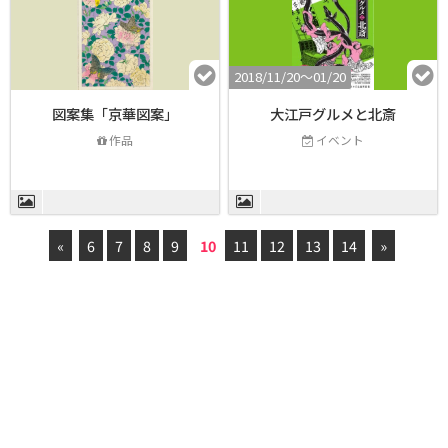
2018/11/20〜01/20
図案集「京華図案」
大江戸グルメと北斎
作品
イベント
«
6
7
8
9
10
11
12
13
14
»