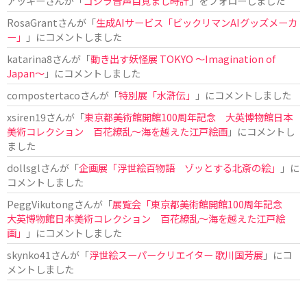
アッキー
さんが「
ゴジラ音声目覚まし時計
」をフォローしました
RosaGrant
さんが「
生成AIサービス「ビックリマンAIグッズメーカ
ー」
」にコメントしました
katarina8
さんが「
動き出す妖怪展 TOKYO 〜Imagination of
Japan〜
」にコメントしました
compostertaco
さんが「
特別展「水滸伝」
」にコメントしました
xsiren19
さんが「
東京都美術館開館100周年記念 大英博物館日本
美術コレクション 百花繚乱～海を越えた江戸絵画
」にコメントし
ました
dollsgl
さんが「
企画展「浮世絵百物語 ゾッとする北斎の絵」
」に
コメントしました
PeggVikutong
さんが「
展覧会「東京都美術館開館100周年記念
大英博物館日本美術コレクション 百花繚乱〜海を越えた江戸絵
画」
」にコメントしました
skynko41
さんが「
浮世絵スーパークリエイター 歌川国芳展
」にコ
メントしました