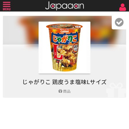
じゃがりこ 鶏皮うま塩味Lサイズ
商品