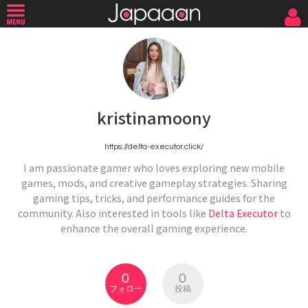
kristinamoony
https://delta-executor.click/
I am passionate gamer who loves exploring new mobile
games, mods, and creative gameplay strategies. Sharing
gaming tips, tricks, and performance guides for the
community. Also interested in tools like
Delta Executor
to
enhance the overall gaming experience.
0
0
フォロー
投稿