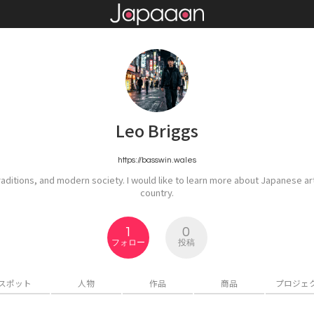
Leo Briggs
https://basswin.wales
aditions, and modern society. I would like to learn more about Japanese art,
country.
1
0
フォロー
投稿
スポット
人物
作品
商品
プロジェ