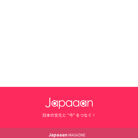
日本の文化と ”今” をつなぐ！
Japaaan
MAGAZINE