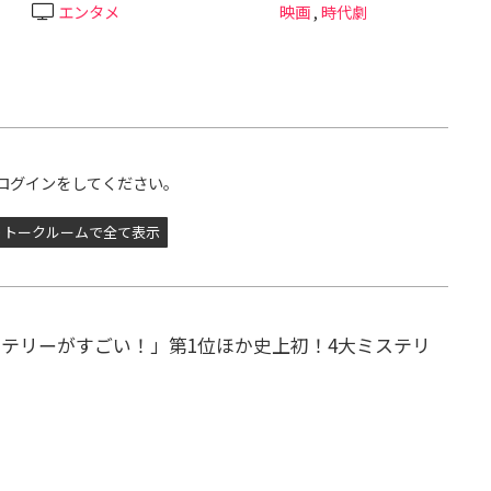
エンタメ
映画
,
時代劇
ログインをしてください。
トークルームで全て表示
テリーがすごい！」第1位ほか史上初！4大ミステリ