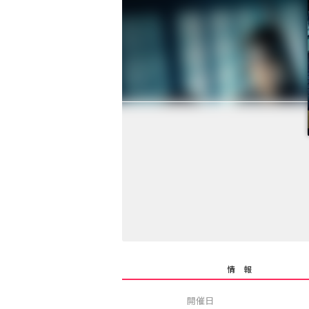
情 報
開催日