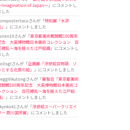
Imagination of Japan〜
」にコメントし
ました
ompostertaco
さんが「
特別展「水滸
伝」
」にコメントしました
siren19
さんが「
東京都美術館開館100周年
記念 大英博物館日本美術コレクション 百
花繚乱～海を越えた江戸絵画
」にコメントし
ました
ollsgl
さんが「
企画展「浮世絵百物語 ゾ
ッとする北斎の絵」
」にコメントしました
eggVikutong
さんが「
展覧会「東京都美術
館開館100周年記念 大英博物館日本美術コ
レクション 百花繚乱〜海を越えた江戸絵
画」
」にコメントしました
kynko41
さんが「
浮世絵スーパークリエイ
ター 歌川国芳展
」にコメントしました