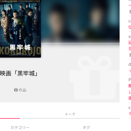
〜
c
x
d
映画「黒牢城」
P
作品
s
トーク
カテゴリー
タグ