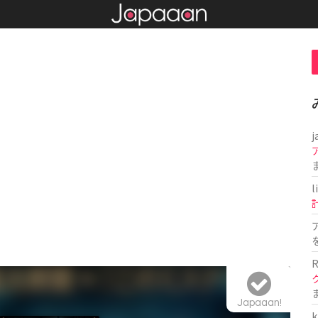
j
l
R
Japaaan!
k