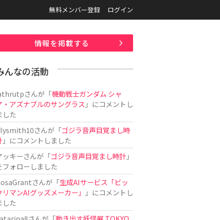
無料メンバー登録
ログイン
情報を掲載する
みんなの活動
athrutp
さんが「
機動戦士ガンダム シャ
ア・アズナブルのサングラス
」にコメントし
ました
ilysmith10
さんが「
ゴジラ音声目覚まし時
計
」にコメントしました
アッキー
さんが「
ゴジラ音声目覚まし時計
」
をフォローしました
osaGrant
さんが「
生成AIサービス「ビッ
クリマンAIグッズメーカー」
」にコメントし
ました
atarina8
さんが「
動き出す妖怪展 TOKYO