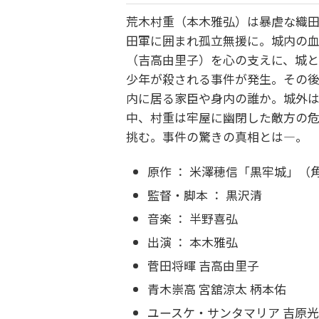
荒木村重（本木雅弘）は暴虐な織
田軍に囲まれ孤立無援に。城内の
（吉高由里子）を心の支えに、城
少年が殺される事件が発生。その
内に居る家臣や身内の誰か。城外
中、村重は牢屋に幽閉した敵方の
挑む。事件の驚きの真相とは―。
原作 ： 米澤穂信「黒牢城」（角川
監督・脚本 ： 黒沢清
音楽 ： 半野喜弘
出演 ： 本木雅弘
菅田将暉 吉高由里子
青木崇高 宮舘涼太 柄本佑
ユースケ・サンタマリア 吉原光