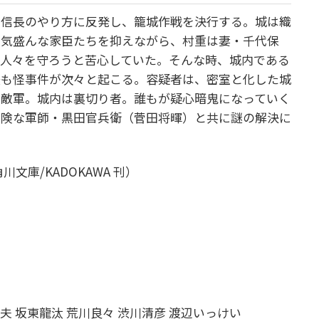
田信長のやり方に反発し、籠城作戦を決行する。城は織
血気盛んな家臣たちを抑えながら、村重は妻・千代保
と人々を守ろうと苦心していた。そんな時、城内である
後も怪事件が次々と起こる。容疑者は、密室と化した城
は敵軍。城内は裏切り者。誰もが疑心暗鬼になっていく
危険な軍師・黒田官兵衛（菅田将暉）と共に謎の解決に
文庫/KADOKAWA 刊）
夫 坂東龍汰 荒川良々 渋川清彦 渡辺いっけい