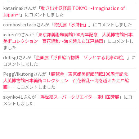
katarina8
さんが「
動き出す妖怪展 TOKYO 〜Imagination of
Japan〜
」にコメントしました
compostertaco
さんが「
特別展「水滸伝」
」にコメントしました
xsiren19
さんが「
東京都美術館開館100周年記念 大英博物館日本
美術コレクション 百花繚乱～海を越えた江戸絵画
」にコメントし
ました
dollsgl
さんが「
企画展「浮世絵百物語 ゾッとする北斎の絵」
」に
コメントしました
PeggVikutong
さんが「
展覧会「東京都美術館開館100周年記念
大英博物館日本美術コレクション 百花繚乱〜海を越えた江戸絵
画」
」にコメントしました
skynko41
さんが「
浮世絵スーパークリエイター 歌川国芳展
」にコ
メントしました