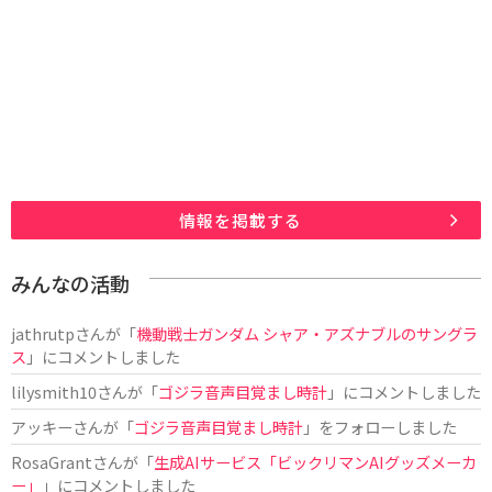
情報を掲載する
みんなの活動
jathrutp
さんが「
機動戦士ガンダム シャア・アズナブルのサングラ
ス
」にコメントしました
lilysmith10
さんが「
ゴジラ音声目覚まし時計
」にコメントしました
アッキー
さんが「
ゴジラ音声目覚まし時計
」をフォローしました
RosaGrant
さんが「
生成AIサービス「ビックリマンAIグッズメーカ
ー」
」にコメントしました