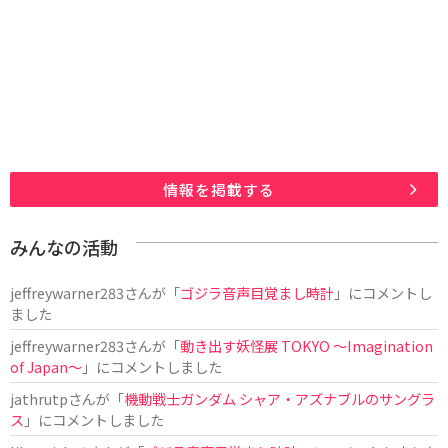
情報を掲載する
みんなの活動
jeffreywarner283
さんが「
ゴジラ音声目覚まし時計
」にコメントし
ました
jeffreywarner283
さんが「
動き出す妖怪展 TOKYO 〜Imagination
of Japan〜
」にコメントしました
jathrutp
さんが「
機動戦士ガンダム シャア・アズナブルのサングラ
ス
」にコメントしました