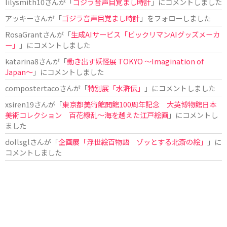
lilysmith10
さんが「
ゴジラ音声目覚まし時計
」にコメントしました
アッキー
さんが「
ゴジラ音声目覚まし時計
」をフォローしました
RosaGrant
さんが「
生成AIサービス「ビックリマンAIグッズメーカ
ー」
」にコメントしました
katarina8
さんが「
動き出す妖怪展 TOKYO 〜Imagination of
Japan〜
」にコメントしました
compostertaco
さんが「
特別展「水滸伝」
」にコメントしました
xsiren19
さんが「
東京都美術館開館100周年記念 大英博物館日本
美術コレクション 百花繚乱～海を越えた江戸絵画
」にコメントし
ました
dollsgl
さんが「
企画展「浮世絵百物語 ゾッとする北斎の絵」
」に
コメントしました