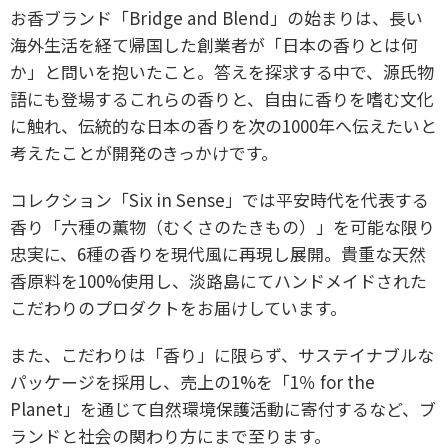
お香ブランド「Bridge and Blend」の始まりは、長い
海外生活を経て帰国した創業者が「日本の香りとは何
か」と問いを抱いたこと。答えを探求する中で、源氏物
語にも登場するこれらの香りと、自由に香りを嗜む文化
に触れ、伝統的な日本の香りを次の1000年へ伝えたいと
考えたことが開発のきっかけです。
コレクション「Six in Sense」では平安時代を代表する
香り「六種の薫物（むくさのたきもの）」を可能な限り
忠実に、6種の香りを現代風に再現し展開。貴重な天然
香原料を100%使用し、淡路島にてハンドメイドされた
こだわりのプロダクトをお届けしています。
また、こだわりは「香り」に限らず、サステイナブルな
パッケージを採用し、売上の1%を「1％ for the
Planet」を通じて自然環境保護活動に寄付するなど、ブ
ランドと社会の関わり方にまで至ります。