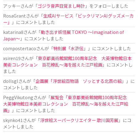
アッキー
さんが「
ゴジラ音声目覚まし時計
」をフォローしました
RosaGrant
さんが「
生成AIサービス「ビックリマンAIグッズメーカ
ー」
」にコメントしました
katarina8
さんが「
動き出す妖怪展 TOKYO 〜Imagination of
Japan〜
」にコメントしました
compostertaco
さんが「
特別展「水滸伝」
」にコメントしました
xsiren19
さんが「
東京都美術館開館100周年記念 大英博物館日本
美術コレクション 百花繚乱～海を越えた江戸絵画
」にコメントし
ました
dollsgl
さんが「
企画展「浮世絵百物語 ゾッとする北斎の絵」
」に
コメントしました
PeggVikutong
さんが「
展覧会「東京都美術館開館100周年記念
大英博物館日本美術コレクション 百花繚乱〜海を越えた江戸絵
画」
」にコメントしました
skynko41
さんが「
浮世絵スーパークリエイター 歌川国芳展
」にコ
メントしました