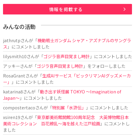
情報を掲載する
みんなの活動
jathrutp
さんが「
機動戦士ガンダム シャア・アズナブルのサングラ
ス
」にコメントしました
lilysmith10
さんが「
ゴジラ音声目覚まし時計
」にコメントしました
アッキー
さんが「
ゴジラ音声目覚まし時計
」をフォローしました
RosaGrant
さんが「
生成AIサービス「ビックリマンAIグッズメーカ
ー」
」にコメントしました
katarina8
さんが「
動き出す妖怪展 TOKYO 〜Imagination of
Japan〜
」にコメントしました
compostertaco
さんが「
特別展「水滸伝」
」にコメントしました
xsiren19
さんが「
東京都美術館開館100周年記念 大英博物館日本
美術コレクション 百花繚乱～海を越えた江戸絵画
」にコメントし
ました