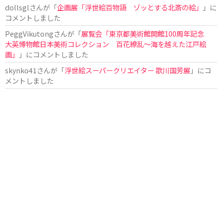
dollsgl
さんが「
企画展「浮世絵百物語 ゾッとする北斎の絵」
」に
コメントしました
PeggVikutong
さんが「
展覧会「東京都美術館開館100周年記念
大英博物館日本美術コレクション 百花繚乱〜海を越えた江戸絵
画」
」にコメントしました
skynko41
さんが「
浮世絵スーパークリエイター 歌川国芳展
」にコ
メントしました