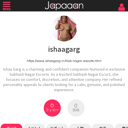
ishaagarg
https://www.ishaagarg.in/tilak-nagar-escorts.html
Ishaa Garg is a charming and confident companion featured in exclusive
Subhash Nagar Escorts. As a trusted Subhash Nagar Escort, she
focuses on comfort, discretion, and attentive company. Her refined
personality appeals to clients looking for a calm, genuine, and polished
experience.
0
0
フォロー
投稿