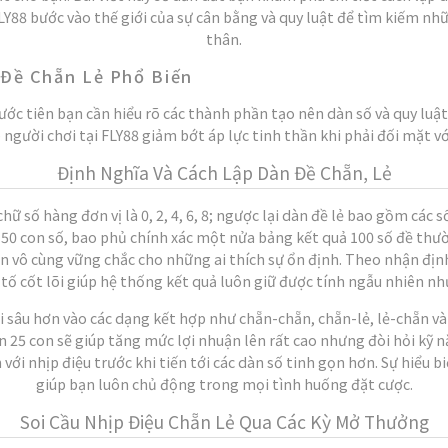
LY88 bước vào thế giới của sự cân bằng và quy luật để tìm kiếm nh
thân.
 Đề Chẵn Lẻ Phổ Biến
ước tiên bạn cần hiểu rõ các thành phần tạo nên dàn số và quy luậ
p người chơi tại FLY88 giảm bớt áp lực tinh thần khi phải đối mặt v
Định Nghĩa Và Cách Lập Dàn Đề Chẵn, Lẻ
 số hàng đơn vị là 0, 2, 4, 6, 8; ngược lại dàn đề lẻ bao gồm các số 
50 con số, bao phủ chính xác một nửa bảng kết quả 100 số đề thườn
ên vô cùng vững chắc cho những ai thích sự ổn định. Theo nhận địn
tố cốt lõi giúp hệ thống kết quả luôn giữ được tính ngẫu nhiên nh
đi sâu hơn vào các dạng kết hợp như chẵn-chẵn, chẵn-lẻ, lẻ-chẵn và 
n 25 con sẽ giúp tăng mức lợi nhuận lên rất cao nhưng đòi hỏi kỹ n
với nhịp điệu trước khi tiến tới các dàn số tinh gọn hơn. Sự hiểu b
giúp bạn luôn chủ động trong mọi tình huống đặt cược.
Soi Cầu Nhịp Điệu Chẵn Lẻ Qua Các Kỳ Mở Thưởng