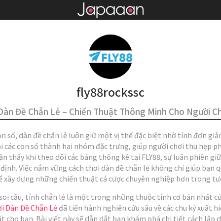
fly88rockssc
Dàn Đề Chẵn Lẻ – Chiến Thuật Thông Minh Cho Người Ch
 con số, dàn đề chẵn lẻ luôn giữ một vị thế đặc biệt nhờ tính đơn g
ại các con số thành hai nhóm đặc trưng, giúp người chơi thu hẹp 
n thấy khi theo dõi các bảng thống kê tại FLY88, sự luân phiên giữa
định. Việc nắm vững cách chơi dàn đề chẵn lẻ không chỉ giúp bạn q
ể xây dựng những chiến thuật cá cược chuyên nghiệp hơn trong tươ
soi cầu, tính chẵn lẻ là một trong những thuộc tính cơ bản nhất c
i Dàn Đề Chẵn Lẻ
đã tiến hành nghiên cứu sâu về các chu kỳ xuất 
t cho bạn. Bài viết này sẽ dẫn dắt bạn khám phá chi tiết cách lập dà