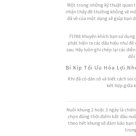
Một trong những kỹ thuật quan tr
nhận thấy đề thường không về mãi 
đã về của một dạng sẽ giúp bạn d
FLY88 khuyến khích bạn sử dụng 
phát hiện ra các dấu hiệu như đề 
sau. Hãy luôn ghi chép lại các diễ
đổi 
Bí Kíp Tối Ưu Hóa Lợi N
Khi đã có dàn số và biết cách soi 
kết hợp giữa k
Nuôi khung 2 hoặc 3 ngày là chiến 
chọn đúng thời điểm bắt đầu nuôi
theo hết khung sẽ đảm bảo bạn lu
trong