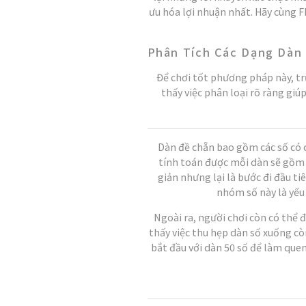
ưu hóa lợi nhuận nhất. Hãy cùng F
Phân Tích Các Dạng Dàn
Để chơi tốt phương pháp này, tr
thấy việc phân loại rõ ràng giú
Dàn đề chẵn bao gồm các số có chữ
tính toán được mỗi dàn sẽ gồm 
giản nhưng lại là bước đi đầu ti
nhóm số này là yếu 
Ngoài ra, người chơi còn có thể 
thấy việc thu hẹp dàn số xuống cò
bắt đầu với dàn 50 số để làm quen 