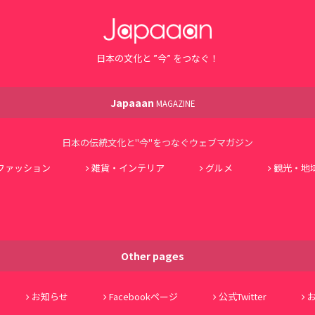
日本の文化と ”今” をつなぐ！
Japaaan
MAGAZINE
日本の伝統文化と"今"をつなぐウェブマガジン
ファッション
雑貨・インテリア
グルメ
観光・地
Other pages
お知らせ
Facebookページ
公式Twitter