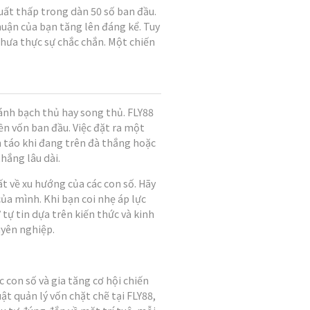
uất thấp trong dàn 50 số ban đầu.
nhuận của bạn tăng lên đáng kể. Tuy
hưa thực sự chắc chắn. Một chiến
 đánh bạch thủ hay song thủ. FLY88
ền vốn ban đầu. Việc đặt ra một
 táo khi đang trên đà thắng hoặc
hắng lâu dài.
t về xu hướng của các con số. Hãy
 của mình. Khi bạn coi nhẹ áp lực
tự tin dựa trên kiến thức và kinh
uyên nghiệp.
con số và gia tăng cơ hội chiến
ật quản lý vốn chặt chẽ tại FLY88,