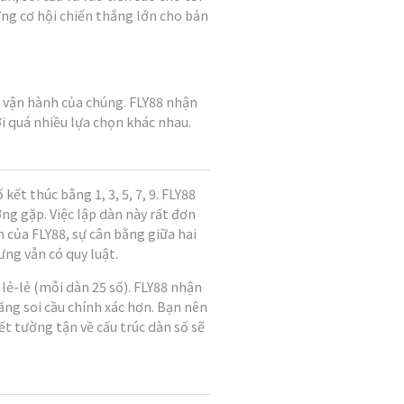
ững cơ hội chiến thắng lớn cho bản
t vận hành của chúng. FLY88 nhận
ới quá nhiều lựa chọn khác nhau.
kết thúc bằng 1, 3, 5, 7, 9. FLY88
g gặp. Việc lập dàn này rất đơn
h của FLY88, sự cân bằng giữa hai
ưng vẫn có quy luật.
lẻ-lẻ (mỗi dàn 25 số). FLY88 nhận
ăng soi cầu chính xác hơn. Bạn nên
iết tường tận về cấu trúc dàn số sẽ