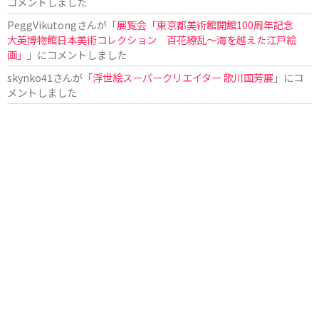
コメントしました
PeggVikutong
さんが「
展覧会「東京都美術館開館100周年記念
大英博物館日本美術コレクション 百花繚乱〜海を越えた江戸絵
画」
」にコメントしました
skynko41
さんが「
浮世絵スーパークリエイター 歌川国芳展
」にコ
メントしました