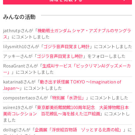
みんなの活動
jathrutp
さんが「
機動戦士ガンダム シャア・アズナブルのサングラ
ス
」にコメントしました
lilysmith10
さんが「
ゴジラ音声目覚まし時計
」にコメントしました
アッキー
さんが「
ゴジラ音声目覚まし時計
」をフォローしました
RosaGrant
さんが「
生成AIサービス「ビックリマンAIグッズメーカ
ー」
」にコメントしました
katarina8
さんが「
動き出す妖怪展 TOKYO 〜Imagination of
Japan〜
」にコメントしました
compostertaco
さんが「
特別展「水滸伝」
」にコメントしました
xsiren19
さんが「
東京都美術館開館100周年記念 大英博物館日本
美術コレクション 百花繚乱～海を越えた江戸絵画
」にコメントし
ました
dollsgl
さんが「
企画展「浮世絵百物語 ゾッとする北斎の絵」
」に