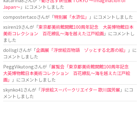
katarina8
さんが「
動き出す妖怪展 TOKYO 〜Imagination of
Japan〜
」にコメントしました
compostertaco
さんが「
特別展「水滸伝」
」にコメントしました
xsiren19
さんが「
東京都美術館開館100周年記念 大英博物館日本
美術コレクション 百花繚乱～海を越えた江戸絵画
」にコメントし
ました
dollsgl
さんが「
企画展「浮世絵百物語 ゾッとする北斎の絵」
」に
コメントしました
PeggVikutong
さんが「
展覧会「東京都美術館開館100周年記念
大英博物館日本美術コレクション 百花繚乱〜海を越えた江戸絵
画」
」にコメントしました
skynko41
さんが「
浮世絵スーパークリエイター 歌川国芳展
」にコ
メントしました