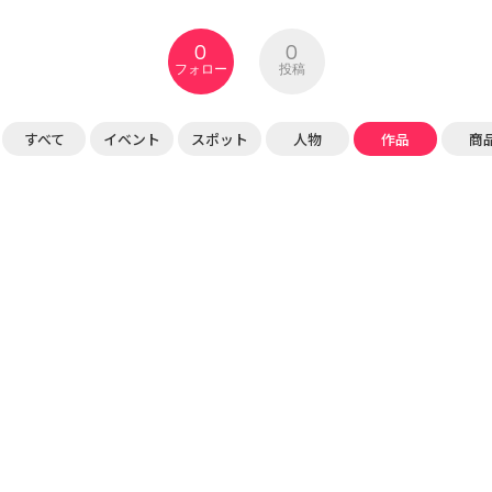
0
0
フォロー
投稿
すべて
イベント
スポット
人物
作品
商