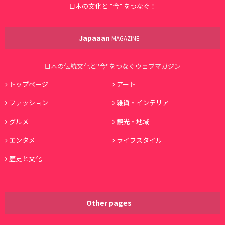
日本の文化と ”今” をつなぐ！
Japaaan
MAGAZINE
日本の伝統文化と"今"をつなぐウェブマガジン
トップページ
アート
ファッション
雑貨・インテリア
グルメ
観光・地域
エンタメ
ライフスタイル
歴史と文化
Other pages