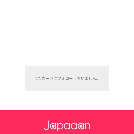
まだカードはフォローしていません。