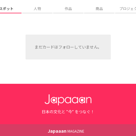
スポット
人物
作品
商品
プロジェ
まだカードはフォローしていません。
日本の文化と ”今” をつなぐ！
Japaaan
MAGAZINE