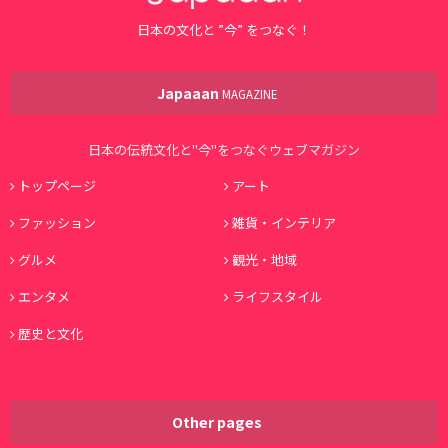
日本の文化と ”今” をつなぐ！
Japaaan
MAGAZINE
日本の伝統文化と"今"をつなぐウェブマガジン
トップページ
アート
ファッション
雑貨・インテリア
グルメ
観光・地域
エンタメ
ライフスタイル
歴史と文化
Other pages