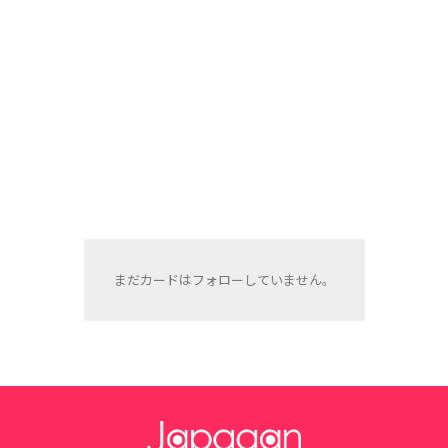
まだカードはフォローしていません。