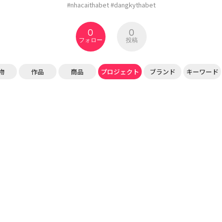
#nhacaithabet #dangkythabet
0
0
フォロー
投稿
物
作品
商品
プロジェクト
ブランド
キーワード