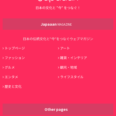
日本の文化と ”今” をつなぐ！
Japaaan
MAGAZINE
日本の伝統文化と"今"をつなぐウェブマガジン
トップページ
アート
ファッション
雑貨・インテリア
グルメ
観光・地域
エンタメ
ライフスタイル
歴史と文化
Other pages