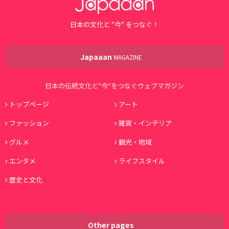
日本の文化と ”今” をつなぐ！
Japaaan
MAGAZINE
日本の伝統文化と"今"をつなぐウェブマガジン
トップページ
アート
ファッション
雑貨・インテリア
グルメ
観光・地域
エンタメ
ライフスタイル
歴史と文化
Other pages