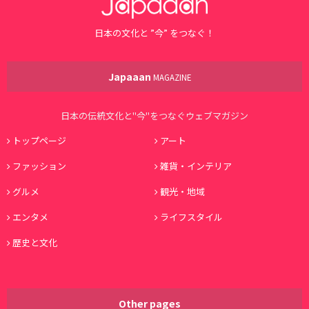
日本の文化と ”今” をつなぐ！
Japaaan
MAGAZINE
日本の伝統文化と"今"をつなぐウェブマガジン
トップページ
アート
ファッション
雑貨・インテリア
グルメ
観光・地域
エンタメ
ライフスタイル
歴史と文化
Other pages