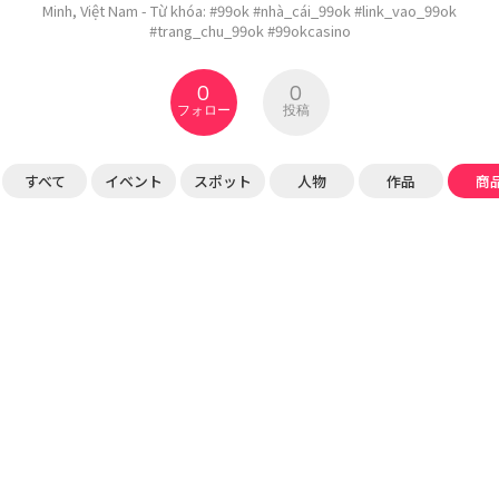
Minh, Việt Nam - Từ khóa: #99ok #nhà_cái_99ok #link_vao_99ok
#trang_chu_99ok #99okcasino
0
0
フォロー
投稿
すべて
イベント
スポット
人物
作品
商