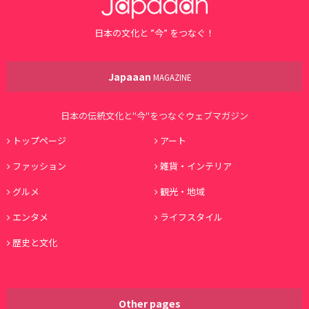
日本の文化と ”今” をつなぐ！
Japaaan
MAGAZINE
日本の伝統文化と"今"をつなぐウェブマガジン
トップページ
アート
ファッション
雑貨・インテリア
グルメ
観光・地域
エンタメ
ライフスタイル
歴史と文化
Other pages