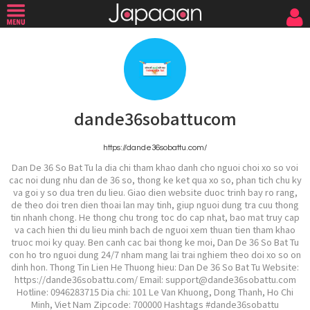
dande36sobattucom
https://dande36sobattu.com/
Dan De 36 So Bat Tu la dia chi tham khao danh cho nguoi choi xo so voi
cac noi dung nhu dan de 36 so, thong ke ket qua xo so, phan tich chu ky
va goi y so dua tren du lieu. Giao dien website duoc trinh bay ro rang,
de theo doi tren dien thoai lan may tinh, giup nguoi dung tra cuu thong
tin nhanh chong. He thong chu trong toc do cap nhat, bao mat truy cap
va cach hien thi du lieu minh bach de nguoi xem thuan tien tham khao
truoc moi ky quay. Ben canh cac bai thong ke moi, Dan De 36 So Bat Tu
con ho tro nguoi dung 24/7 nham mang lai trai nghiem theo doi xo so on
dinh hon. Thong Tin Lien He Thuong hieu: Dan De 36 So Bat Tu Website:
https://dande36sobattu.com/ Email: support@dande36sobattu.com
Hotline: 0946283715 Dia chi: 101 Le Van Khuong, Dong Thanh, Ho Chi
Minh, Viet Nam Zipcode: 700000 Hashtags #dande36sobattu