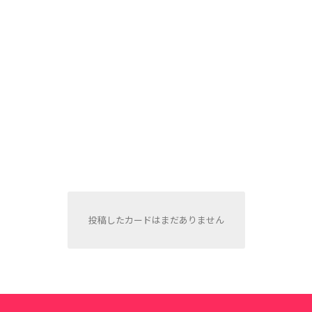
投稿したカードはまだありません