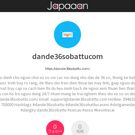
dande36sobattucom
https://dande36sobattu.com/
ao danh cho nguoi choi xo so voi cac noi dung nhu dan de 36 so, thong ke ket 
uoc trinh bay ro rang, de theo doi tren dien thoai lan may tinh, giup nguoi 
mat truy cap va cach hien thi du lieu minh bach de nguoi xem thuan tien tha
 con ho tro nguoi dung 24/7 nham mang lai trai nghiem theo doi xo so on di
/dande36sobattu.com/ Email: support@dande36sobattu.com Hotline: 094628
de: 700000 Hashtags #dande36sobattu #dande36sobattucasino #slotgamed
#dangky dande36sobattu #soicau #xoso #keonhacai
0
0
フォロー
投稿