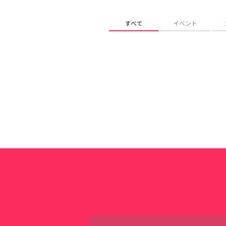
すべて
イベント