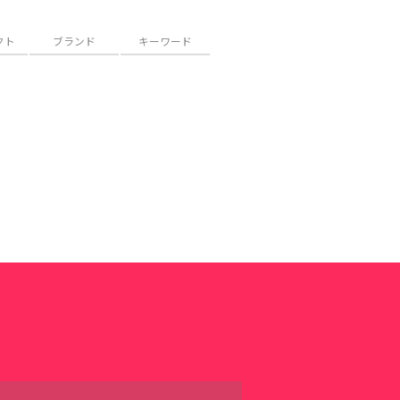
クト
ブランド
キーワード